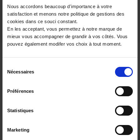
Nous accordons beaucoup d'importance à votre
Un crédit vous engage et doit être remboursé.
satisfaction et menons notre politique de gestions des
Vérifiez vos capacités de remboursement avant
cookies dans ce souci constant.
de vous engager.
En les acceptant, vous permettez à notre marque de
mieux vous accompagner de grandir à vos côtés. Vous
pouvez également modifer vos choix à tout moment.
Poursuivre votre recherche de véhicule
Sélection
Découvrez d’autres voitures ESSENCE-
Nécessaires
du
HYBRIDE proposées par d’autres
consentement
marques
Préférences
Peugeot essence-hybride
Renault essence-hybride
Statistiques
Citroen essence-hybride
Volkswagen essence-hybride
Marketing
Ford essence-hybride
Skoda essence-hybride