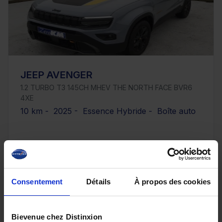
JEEP AVENGER
1.2 TURBO T3 145CH MHEV THE NORTH FACE BVR6
4XE
10 km - 2025 - Essence Hybride - Boîte auto
31 900€
ou à partir de
524.5 €/mois
Consentement
Détails
À propos des cookies
Bievenue chez Distinxion