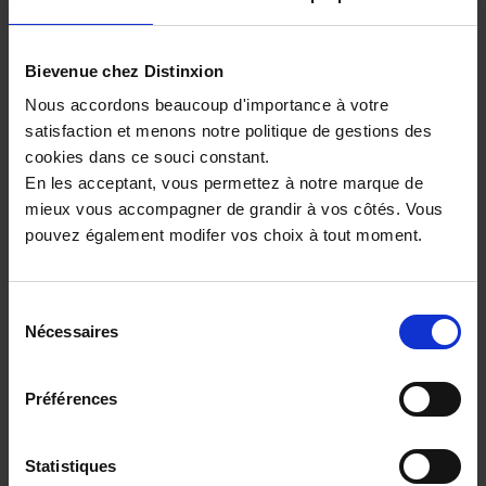
Fiat essence-hybride
Ds essence-hybride
Bievenue chez Distinxion
Kia essence-hybride
Hyundai essence-hybride
Nous accordons beaucoup d'importance à votre
Opel essence-hybride
satisfaction et menons notre politique de gestions des
cookies dans ce souci constant.
Jeep essence-hybride
En les acceptant, vous permettez à notre marque de
Bmw essence-hybride
mieux vous accompagner de grandir à vos côtés. Vous
pouvez également modifer vos choix à tout moment.
Découvrez tous les modèles ESSENCE-
HYBRIDE signés DS
Sélection
Nécessaires
Ds DS7 essence-hybride
du
consentement
Préférences
Parcourez d’autres DS ESSENCE-
HYBRIDE par catégorie
Statistiques
Ds essence-hybride SUV & 4x4