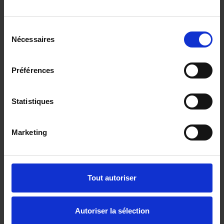
FORD RANGER
PHEV 281 WILDTRAK PK ELEC 5PL
20 km - 2025 - Essence Hybride - Boîte auto
Sélection
Nécessaires
du
consentement
Préférences
63 080€
ou à partir de
1036.99 €/mois
Statistiques
Marketing
Tout autoriser
Autoriser la sélection