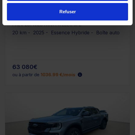
Refuser
FORD RANGER
PHEV 281 WILDTRAK PK ELEC 5PL
20 km - 2025 - Essence Hybride - Boîte auto
63 080€
ou à partir de
1036.99 €/mois