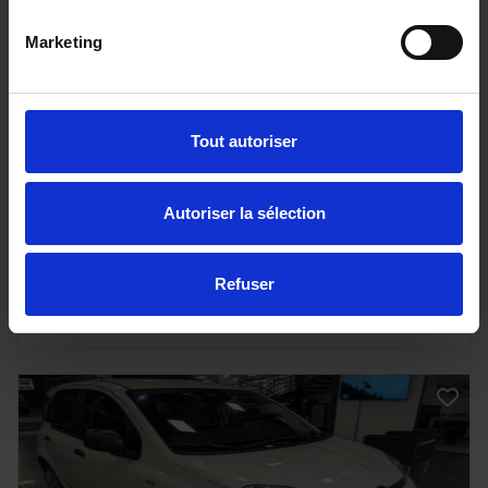
Marketing
FIAT 600
1.2 Hybrid 100 cv La Prima DCT6
Tout autoriser
20000 km - Essence Hybride - Boîte auto
Autoriser la sélection
20 900€
Refuser
ou à partir de
342.55 €/mois