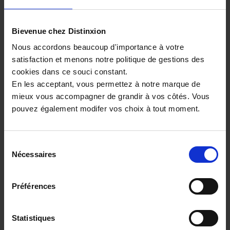
FIAT 600
1.2 Hybrid - 100 - BV DCT
Bievenue chez Distinxion
23156 km - 2024 - Essence Hybride - Boîte
Nous accordons beaucoup d'importance à votre
auto
satisfaction et menons notre politique de gestions des
cookies dans ce souci constant.
En les acceptant, vous permettez à notre marque de
mieux vous accompagner de grandir à vos côtés. Vous
17 990€
pouvez également modifer vos choix à tout moment.
ou à partir de
295.93 €/mois
Sélection
Nécessaires
du
consentement
Préférences
Statistiques