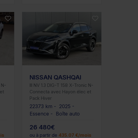
NISSAN QASHQAI
c N-
III NV 1.3 DIG-T 158 X-Tronic N-
et
Connecta avec Hayon élec et
Pack Hiver
22373 km - 2025 -
Essence - Boîte auto
26 480€
is
ou à partir de
435.07 €/mois