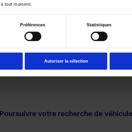
à partir de
566.69 €/mois
ou à partir de
270.76 €/mo
 à tout moment.
Préférences
Statistiques
1
2
3
Autoriser la sélection
remboursé. Vérifiez vos capacités de remboursement avant 
Poursuivre votre recherche de véhicul