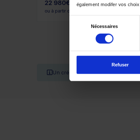
22 980€
ou 
également modifer vos choix
ou à partir de
377 €/mois
Sélection
Nécessaires
du
consentement
Refuser
Un crédit vous engage et doit être 