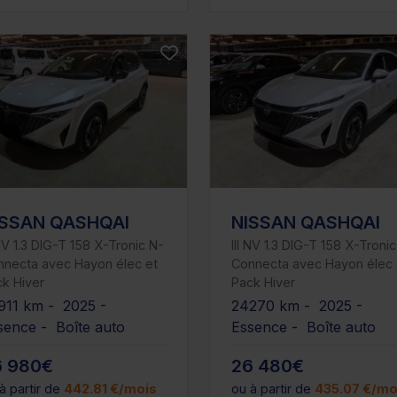
ISSAN QASHQAI
NISSAN QASHQAI
 NV 1.3 DIG-T 158 X-Tronic N-
III NV 1.3 DIG-T 158 X-Troni
nnecta avec Hayon élec et
Connecta avec Hayon élec 
k Hiver
Pack Hiver
911 km - 2025 -
24270 km - 2025 -
sence - Boîte auto
Essence - Boîte auto
6 980€
26 480€
à partir de
442.81 €/mois
ou à partir de
435.07 €/mo