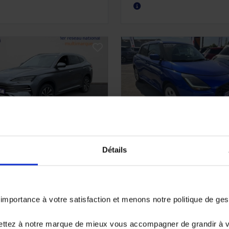
YD SEAL U
SUZUKI SWIFT
Détails
5L DM-i PHEV 218CH
1.2 PRIVILEGE HYBRID
MFORT
29710 km - 2025 -
0 km - 2026 - Hybride
Essence Hybride - Boît
chargeable - Boîte auto
manuelle
portance à votre satisfaction et menons notre politique de ge
4 480€
16 490€
ettez à notre marque de mieux vous accompagner de grandir à 