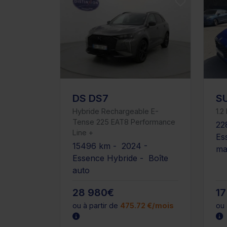
DS DS7
S
Hybride Rechargeable E-
1.2
Tense 225 EAT8 Performance
22
Line +
Es
15496 km - 2024 -
ma
Essence Hybride - Boîte
auto
28 980€
17
ou à partir de
475.72 €/mois
ou 