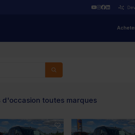
YouTube
Instagram
Facebook
Linkedin
Deve
Achete
s d'occasion toutes marques