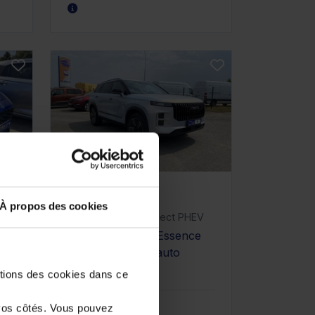
JAECOO J7
À propos des cookies
1.5 SHS-P - 279 Select PHEV
10 km - 2026 - Essence
e
Hybride - Boîte auto
stions des cookies dans ce
33 980€
vos côtés. Vous pouvez