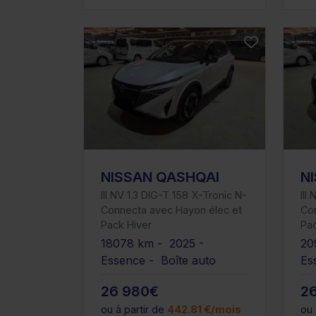
NISSAN QASHQAI
N
III NV 1.3 DIG-T 158 X-Tronic N-
III
Connecta avec Hayon élec et
Co
Pack Hiver
Pac
18078 km - 2025 -
20
Essence - Boîte auto
Es
26 980€
2
ou à partir de
442.81 €/mois
ou 