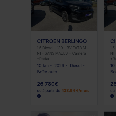
CITROEN BERLINGO
C
1.5 Diesel - 130 - BV EAT8 M -
1.5
N1 - SANS MALUS + Caméra
N1
+Radar
+R
10 km - 2026 - Diesel -
10
Boîte auto
Bo
26 780€
2
ou à partir de
438.94 €/mois
ou 