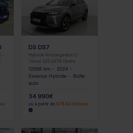
O
DS DS7
 -
Hybride Rechargeable E-
a
Tense 225 EAT8 Opera
12568 km - 2024 -
-
Essence Hybride - Boîte
auto
34 990€
is
ou à partir de
574.62 €/mois