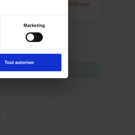
is
ou à partir de
558.95 €/mois
Marketing
Tout autoriser
de vous engager.
e