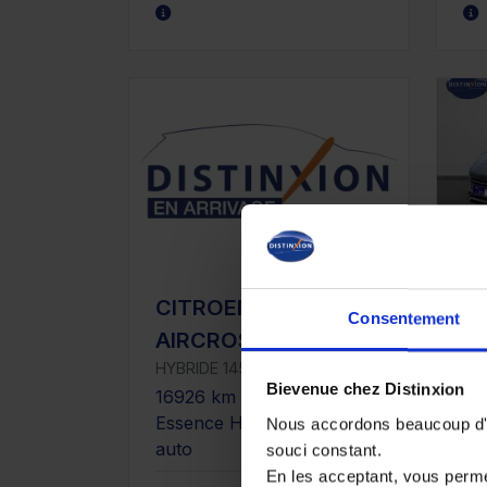
CITROEN C3
B
Consentement
1.
AIRCROSS
CO
HYBRIDE 145 E-DSC6 MAX
10
Bievenue chez Distinxion
16926 km - 2025 -
re
Essence Hybride - Boîte
Nous accordons beaucoup d'im
auto
souci constant.
3
En les acceptant, vous perm