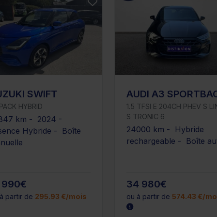
UZUKI SWIFT
AUDI A3 SPORTBA
 PACK HYBRID
1.5 TFSI E 204CH PHEV S LI
S TRONIC 6
847 km - 2024 -
24000 km - Hybride
sence Hybride - Boîte
rechargeable - Boîte au
nuelle
 990€
34 980€
à partir de
295.93 €/mois
ou à partir de
574.43 €/mo