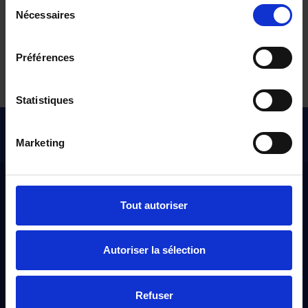
Sélection
Opel electrique à boîte automatique
Nécessaires
du
consentement
Tous nos véhicules d’occasion
Préférences
Statistiques
Pour les trajets courts, privilégiez la marche ou le vélo
#SedéplacerMoinsPolluer
Marketing
Distinxion
Tout autoriser
À propos
Autoriser la sélection
Qui sommes-nous ?
Nos engagements
Refuser
Nos points de ventes