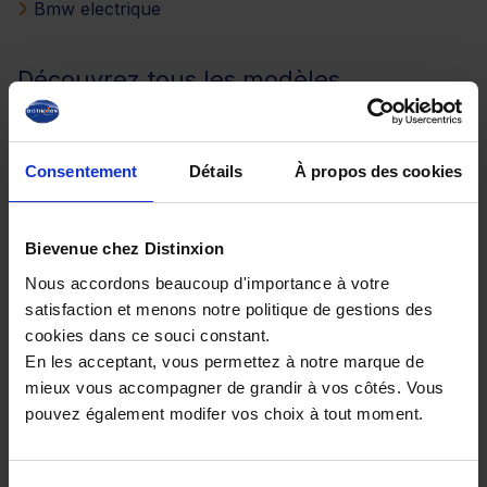
Bmw electrique
Découvrez tous les modèles
ELECTRIQUE signés OPEL
Opel MOKKA electrique
Consentement
Détails
À propos des cookies
Parcourez d’autres OPEL ELECTRIQUE
par catégorie
Bievenue chez Distinxion
Nous accordons beaucoup d'importance à votre
Opel electrique Crossover
satisfaction et menons notre politique de gestions des
Opel electrique SUV & 4x4
cookies dans ce souci constant.
En les acceptant, vous permettez à notre marque de
mieux vous accompagner de grandir à vos côtés. Vous
Explorez nos modèles OPEL
pouvez également modifer vos choix à tout moment.
ELECTRIQUE selon leur boîte de
vitesses