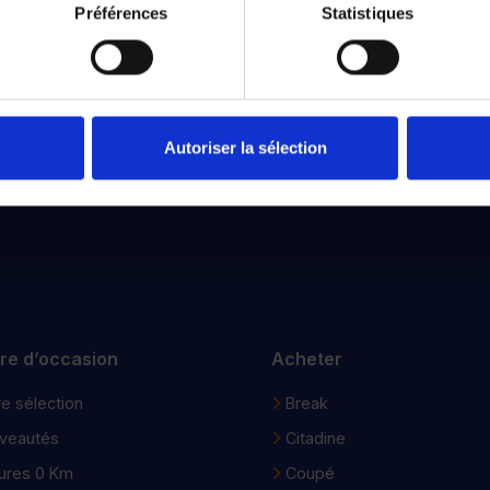
Préférences
Statistiques
Tous nos véhicules d’occasion
Autoriser la sélection
jets courts, privilégiez la marche ou le vélo
#SedéplacerMo
ure d’occasion
Acheter
e sélection
Break
veautés
Citadine
ures 0 Km
Coupé