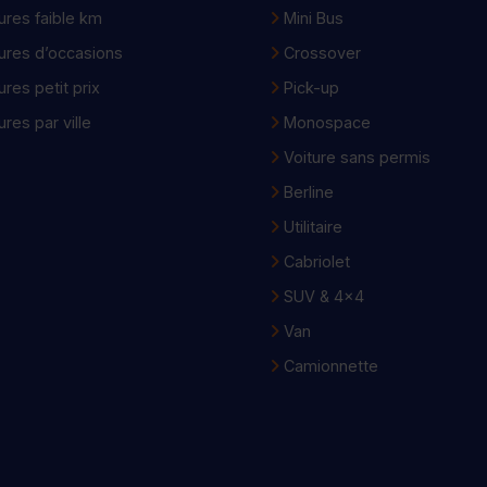
ures faible km
Mini Bus
ures d’occasions
Crossover
ures petit prix
Pick-up
ures par ville
Monospace
Voiture sans permis
Berline
Utilitaire
Cabriolet
SUV & 4x4
Van
Camionnette