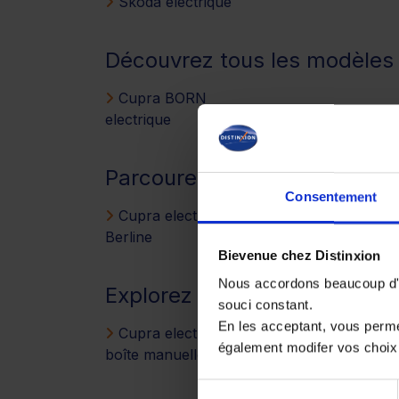
Skoda electrique
Découvrez tous les modèle
Cupra BORN
electrique
Parcourez d’autres CUPRA E
Consentement
Cupra electrique
Berline
Bievenue chez Distinxion
Nous accordons beaucoup d'im
Explorez nos modèles CUPRA
souci constant.
En les acceptant, vous perm
Cupra electrique à
également modifer vos choix
boîte manuelle
Sélection