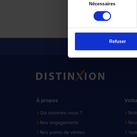
Nécessaires
du
consentement
Refuser
Pour les tra
Distinxion
À propos
Voit
Qui sommes-nous ?
Notr
Nos engagements
Nou
Nos points de ventes
Voit