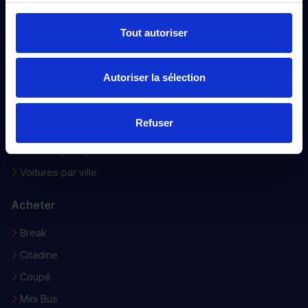
Voiture d’occasion
Tout autoriser
Notre sélection
Nouveautés
Autoriser la sélection
Voitures 0 Km
Voitures faible km
Refuser
Voitures d’occasions
Voitures petit prix
Voitures par ville
Acheter
Break
Citadine
Coupé
Mini Bus