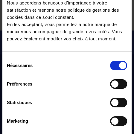
Nous accordons beaucoup d'importance à votre
Tous nos véhicules d’occasion
satisfaction et menons notre politique de gestions des
cookies dans ce souci constant.
En les acceptant, vous permettez à notre marque de
mieux vous accompagner de grandir à vos côtés. Vous
Pour les trajets courts, privilégiez la marche ou le vélo
pouvez également modifer vos choix à tout moment.
#SedéplacerMoinsPolluer
Sélection
Distinxion
Nécessaires
du
consentement
Préférences
À propos
Qui sommes-nous ?
Statistiques
Nos engagements
Nos points de ventes
Marketing
Devenir distributeur