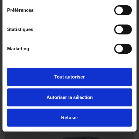
Préférences
Statistiques
NISSAN QASHQAI
Marketing
1.5 E-POWER 205CH N-CONNECTA
4 km - 2025 - Essence Hybride - Boîte auto
Tout autoriser
33 980€
Autoriser la sélection
ou à partir de
416.32 €/mois
Refuser