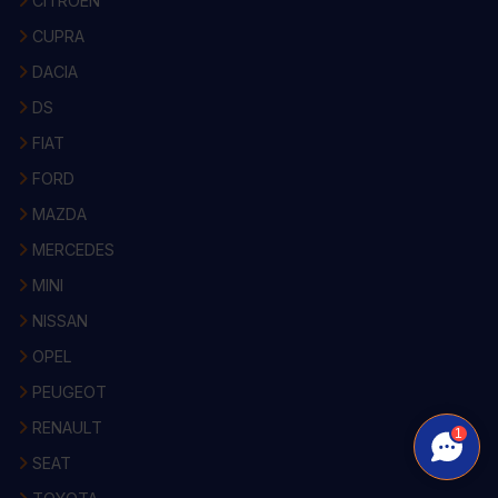
CITROEN
CUPRA
DACIA
DS
FIAT
FORD
MAZDA
MERCEDES
MINI
NISSAN
OPEL
PEUGEOT
RENAULT
1
SEAT