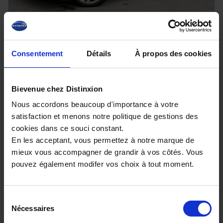
NISSAN PRIMASTAR
Consentement
Détails
À propos des cookies
L1 3T 2.0 DCI 150 DCT Tekna - 8 PLACES
22608 km - 2025 - Diesel - Boîte auto
Bievenue chez Distinxion
Nous accordons beaucoup d'importance à votre
satisfaction et menons notre politique de gestions des
33 980€
cookies dans ce souci constant.
ou à partir de
558.95 €/mois
En les acceptant, vous permettez à notre marque de
mieux vous accompagner de grandir à vos côtés. Vous
pouvez également modifer vos choix à tout moment.
Sélection
Nécessaires
du
consentement