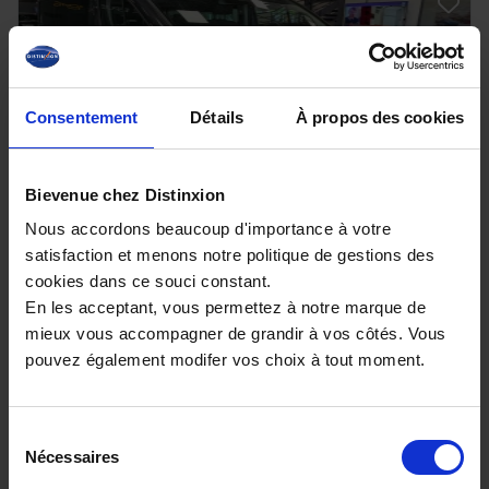
Consentement
Détails
À propos des cookies
Bievenue chez Distinxion
Nous accordons beaucoup d'importance à votre
NISSAN PRIMASTAR COMBI
satisfaction et menons notre politique de gestions des
L1H1 2.8T 2.0 dCi 150 CH TEKNA 8PL
cookies dans ce souci constant.
22000 km - 2025 - Diesel - Boîte manuelle
En les acceptant, vous permettez à notre marque de
mieux vous accompagner de grandir à vos côtés. Vous
pouvez également modifer vos choix à tout moment.
32 990€
Sélection
Nécessaires
ou à partir de
541.72 €/mois
du
consentement