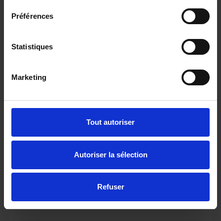
Préférences
Statistiques
Marketing
Tout autoriser
NISSAN QASHQAI
1.3 Mild Hybrid 158ch N-Connecta Xtronic
Autoriser la sélection
16993 km - 2025 - Essence Hybride - Boîte
auto
Refuser