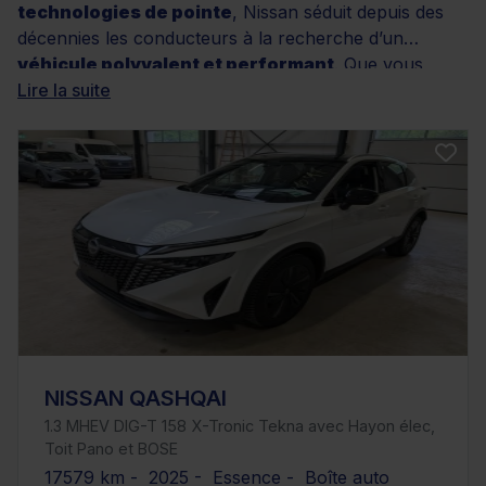
technologies de pointe
, Nissan séduit depuis des
décennies les conducteurs à la recherche d’un
véhicule polyvalent et performant
. Que vous
soyez attiré par un SUV dynamique, une citadine agile
Lire la suite
ou une berline élégante, les offres Nissan d’occasion
disponibles sur le réseau Distinxion offrent une
diversité de modèles
pour répondre à tous les
besoins. Grâce à des véhicules rigoureusement
contrôlés, garantis et éligibles à des solutions de
financement sur mesure, profitez d’une expérience
d’achat fiable et sereine. Découvrez dès maintenant
les annonces disponibles et trouvez le modèle Nissan
qui vous correspond.
NISSAN QASHQAI
1.3 MHEV DIG-T 158 X-Tronic Tekna avec Hayon élec,
Toit Pano et BOSE
17579 km - 2025 - Essence - Boîte auto