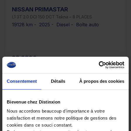
NISSAN PRIMASTAR
L1 3T 2.0 DCI 150 DCT Tekna - 8 PLACES
19128 km - 2025 - Diesel - Boîte auto
33 980€
ou à partir de
558.95 €/mois
Consentement
Détails
À propos des cookies
Bievenue chez Distinxion
Nous accordons beaucoup d'importance à votre
satisfaction et menons notre politique de gestions des
cookies dans ce souci constant.