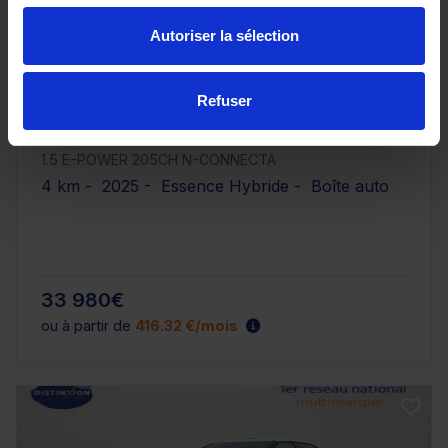
Autoriser la sélection
Refuser
NISSAN QASHQAI
1.5 E-POWER 205CH N-CONNECTA
4 km - 2025 - Essence Hybride - Boîte auto
33 980€
ou à partir de
416.32 €/mois