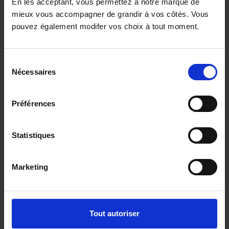
En les acceptant, vous permettez à notre marque de
mieux vous accompagner de grandir à vos côtés. Vous
pouvez également modifer vos choix à tout moment.
NISSAN PRIMASTAR
L1 3T 2.0 DCI 150 DCT Tekna - 8 PLACES
Sélection
22608 km - 2025 - Diesel - Boîte auto
Nécessaires
du
consentement
Préférences
33 980€
Statistiques
ou à partir de
558.95 €/mois
Marketing
Tout autoriser