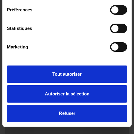
Préférences
Statistiques
SEAT LEON ST
2.0 TDI 115ch STYLE XL
Marketing
16307 km - 2025 - Diesel - Boîte manuelle
Tout autoriser
24 890€
Autoriser la sélection
ou à partir de
408.17 €/mois
Refuser