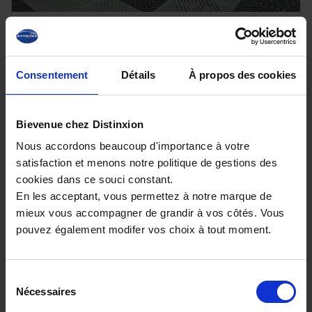
AUDI A3
IV (2) SPORTBACK 1.0 30 TFSI MHEV 110 ADVANCED
EDITION S TRONIC 7
Consentement
Détails
À propos des cookies
20332 km - 2024 - Essence - Boîte auto
Bievenue chez Distinxion
Nous accordons beaucoup d'importance à votre
satisfaction et menons notre politique de gestions des
25 980€
cookies dans ce souci constant.
ou à partir de
427.34 €/mois
En les acceptant, vous permettez à notre marque de
mieux vous accompagner de grandir à vos côtés. Vous
pouvez également modifer vos choix à tout moment.
Sélection
Nécessaires
du
consentement