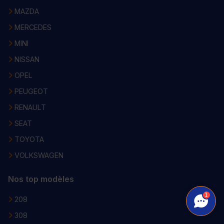
MAZDA
MERCEDES
MINI
NISSAN
OPEL
PEUGEOT
RENAULT
SEAT
TOYOTA
VOLKSWAGEN
Nos top modèles
1
208
308