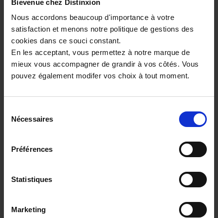
Bievenue chez Distinxion
Nous accordons beaucoup d'importance à votre
24 890€
satisfaction et menons notre politique de gestions des
ou à partir de
408.17 €/mois
cookies dans ce souci constant.
En les acceptant, vous permettez à notre marque de
mieux vous accompagner de grandir à vos côtés. Vous
pouvez également modifer vos choix à tout moment.
Sélection
Nécessaires
du
consentement
Préférences
Statistiques
SEAT LEON ST
2.0 TDI 115CH STYLE XL
20400 km - 2025 - Diesel - Boîte manuelle
Marketing