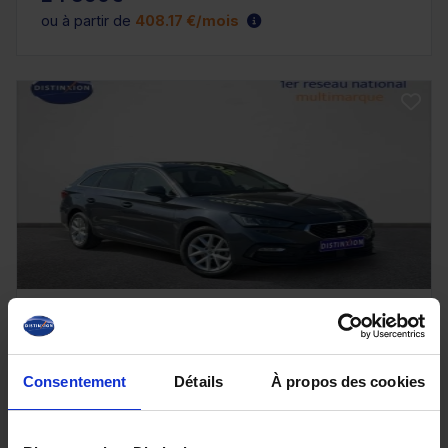
ou à partir de
408.17 €/mois
SEAT LEON ST
2.0 TDI 115ch STYLE XL
17260 km - 2025 - Diesel - Boîte manuelle
Consentement
Détails
À propos des cookies