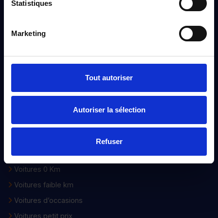
Statistiques
À propos
Marketing
Qui sommes-nous ?
Nos engagements
Tout autoriser
Nos points de ventes
Devenir distributeur
Autoriser la sélection
Voiture d’occasion
Notre sélection
Refuser
Nouveautés
Voitures 0 Km
Voitures faible km
Voitures d’occasions
Voitures petit prix