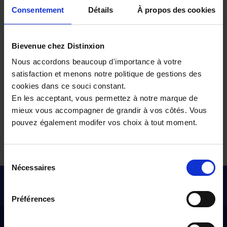
Consentement
Détails
À propos des cookies
Skoda SUV Hybride rechargeable
Choisissez votre SKODA BREAK selon la
Bievenue chez Distinxion
boîte de vitesses
Nous accordons beaucoup d'importance à votre
satisfaction et menons notre politique de gestions des
Skoda SUV à boîte automatique
cookies dans ce souci constant.
Skoda SUV à boîte manuelle
En les acceptant, vous permettez à notre marque de
mieux vous accompagner de grandir à vos côtés. Vous
pouvez également modifer vos choix à tout moment.
Tous nos véhicules d’occasion
Sélection
Nécessaires
du
Pour les trajets courts, privilégiez la marche ou le vélo
consentement
#SedéplacerMoinsPolluer
Préférences
Distinxion