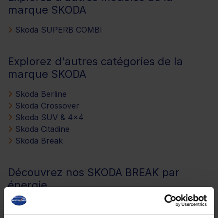
marque SKODA
Skoda SUPERB COMBI
Explorez d'autres catégories de la
marque SKODA
Skoda Berline
Skoda Crossover
Skoda SUV & 4x4
Skoda Citadine
Skoda Break
Découvrez nos SKODA BREAK par
énergie
Skoda SUV Essence
Skoda SUV Diesel