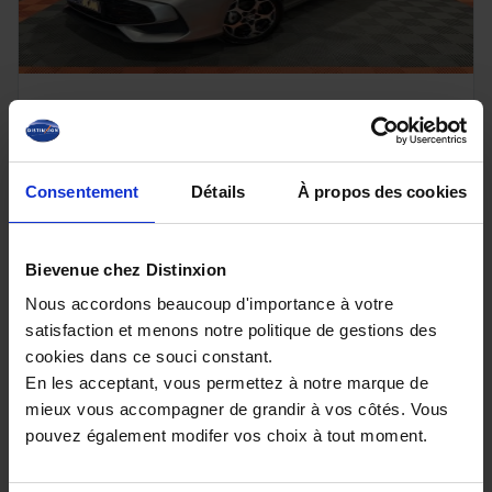
MG MOTOR MG3
1.5 L Hybrid+ 195 ch Luxury
10 km - 2026 - Essence Hybride - Boîte auto
Consentement
Détails
À propos des cookies
Bievenue chez Distinxion
19 980€
Nous accordons beaucoup d'importance à votre
ou à partir de
235.98 €/mois
satisfaction et menons notre politique de gestions des
cookies dans ce souci constant.
En les acceptant, vous permettez à notre marque de
mieux vous accompagner de grandir à vos côtés. Vous
pouvez également modifer vos choix à tout moment.
Un crédit vous engage et doit être remboursé.
Vérifiez vos capacités de remboursement avant