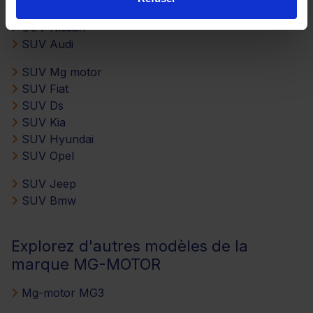
SUV Isuzu
SUV Nissan
SUV Audi
SUV Mg motor
SUV Fiat
SUV Ds
SUV Kia
SUV Hyundai
SUV Opel
SUV Jeep
SUV Bmw
Explorez d'autres modèles de la
marque MG-MOTOR
Mg-motor MG3