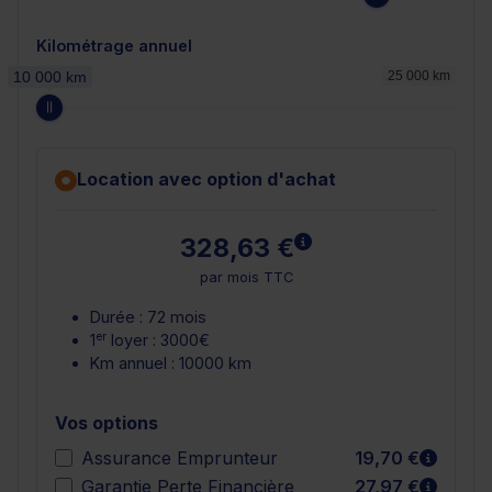
Kilométrage annuel
10 000 km
25 000 km
Location avec option d'achat
En savoir plus
328,63 €
par mois TTC
Durée : 72 mois
er
1
loyer : 3000€
Km annuel : 10000 km
Vos options
En sav
Assurance Emprunteur
19,70 €
En sav
Garantie Perte Financière
27,97 €