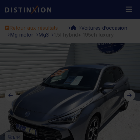
Distinxion
M
Retour aux résultats
Voitures d’occasion
Mg motor
Mg3
1.5l hybrid+ 195ch luxury
1
/44