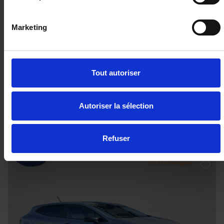
MG MOTOR MG3
Marketing
1.5 L Hybrid+ 195 ch Luxury
10 km - 2026 - Essence Hybride - Boîte auto
Tout autoriser
19 980€
Autoriser la sélection
ou à partir de
235.98 €/mois
Refuser