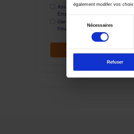
également modifer vos choix
E
Assurance
47,08 €
Emprunteur
Sélection
E
Garantie Perte
50,00 €
Nécessaires
du
Financière
consentement
Demander un devis
Refuser