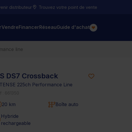
nir distributeur
Trouvez votre point de vente
r
Vendre
Financer
Réseau
Guide d'achat
mance line
S DS7 Crossback
TENSE 225ch Performance Line
f : 661350
20 km
Boîte auto
Hybride
rechargeable