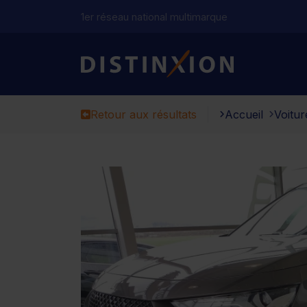
1er réseau national multimarque
Distinxion
Retour aux résultats
Accueil
Voitur