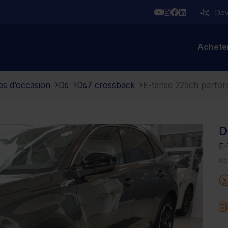
YouTube
Instagram
Facebook
Linkedin
Deve
Achete
es d’occasion
Ds
Ds7 crossback
E-tense 225ch perfor
D
E-
Ré