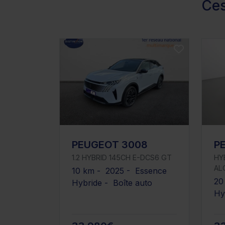
Ces
PEUGEOT 3008
P
1.2 HYBRID 145CH E-DCS6 GT
HY
AL
10 km - 2025 - Essence
20
Hybride - Boîte auto
Hy