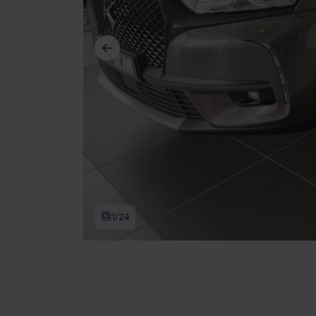
1
/24