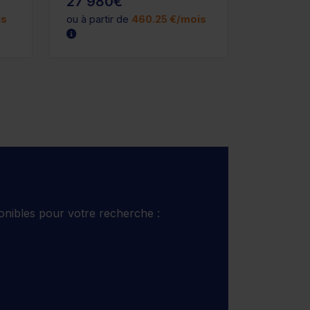
27 980€
is
ou à partir de
460.25 €/mois
onibles pour votre recherche :