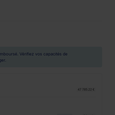
emboursé. Vérifiez vos capacités de
er.
47 785.22 €