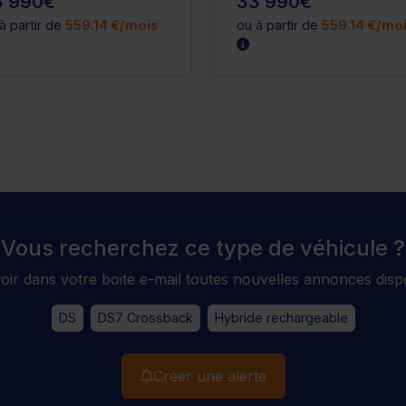
3 990€
33 990€
à partir de
559.14 €/mois
ou à partir de
559.14 €/mo
Vous recherchez ce type de véhicule ?
voir dans votre boite e-mail toutes nouvelles annonces disp
DS
DS7 Crossback
Hybride rechargeable
Créer une alerte