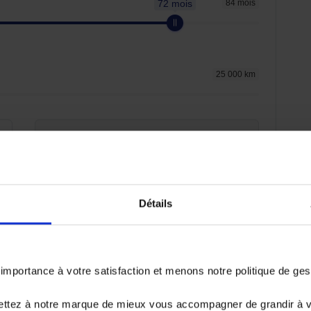
72 mois
84 mois
25 000 km
Crédit Classique
plus
En savoir plus
715,05 €
Détails
par mois TTC
Durée : 72 mois
er
1
loyer : 7200€
Aucune contrainte kilométrique
portance à votre satisfaction et menons notre politique de ge
Vos options
ettez à notre marque de mieux vous accompagner de grandir à 