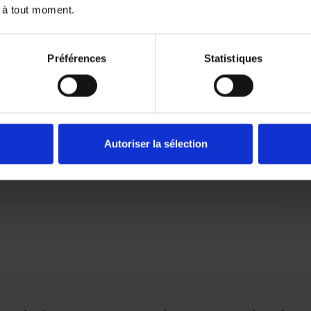
 à tout moment.
n savoir plus
En savoir plu
Assurance
47,08 €
Emprunteur
n savoir plus
Préférences
Statistiques
Demander un devis
Autoriser la sélection