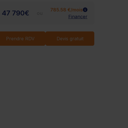
785.58 €/mois
47 790€
ou
Financer
Chargement...
Prendre RDV
Devis gratuit