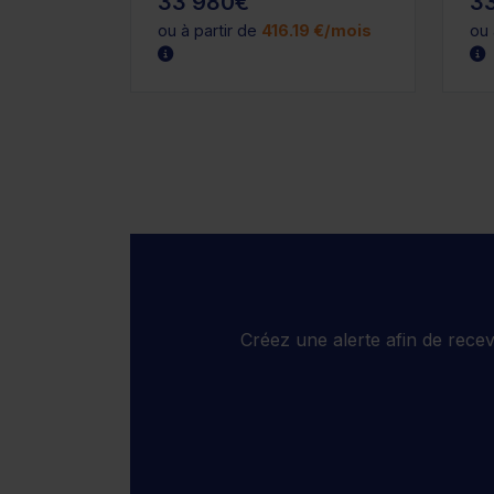
33 980€
3
ou à partir de
416.19 €/mois
ou 
Créez une alerte afin de rece