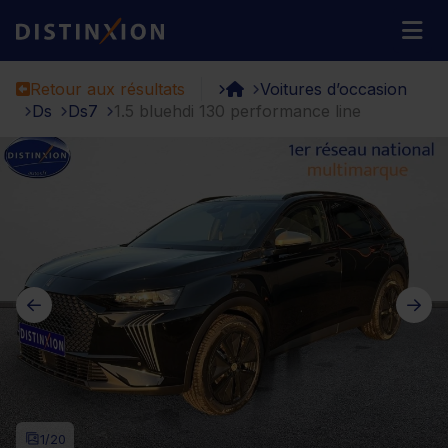
Distinxion
M
Retour aux résultats
Voitures d’occasion
Ds
Ds7
1.5 bluehdi 130 performance line
1
/20