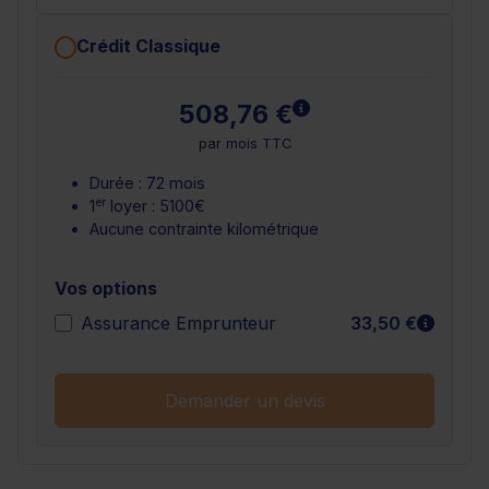
Crédit Classique
En savoir plus
508,76 €
par mois TTC
Durée : 72 mois
er
1
loyer : 5100€
Aucune contrainte kilométrique
Vos options
En sav
Assurance Emprunteur
33,50 €
Demander un devis