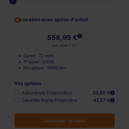
Location avec option d'achat
En savoir plus
558,95 €
par mois TTC
Durée : 72 mois
er
1
loyer : 5100€
Km annuel : 10000 km
Vos options
En sav
Assurance Emprunteur
33,50 €
En sav
Garantie Perte Financière
47,57 €
Demander un devis