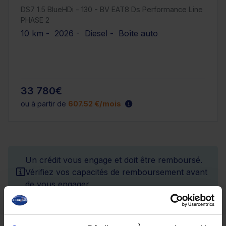
DS7 1.5 BlueHDi - 130 - BV EAT8 Ds Performance Line
PHASE 2
10 km - 2026 - Diesel - Boîte auto
33 780€
ou à partir de
607.52 €/mois
Un crédit vous engage et doit être remboursé.
Vérifiez vos capacités de remboursement avant
de vous engager.