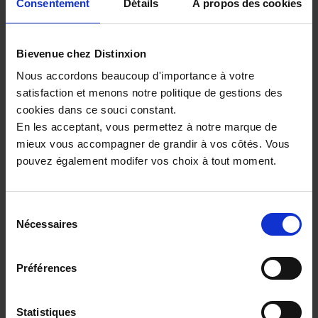
Consentement
Détails
À propos des cookies
Poursuivre votre recherche de véhicule
Découvrez d’autres modèles de la
Bievenue chez Distinxion
marque DS
Nous accordons beaucoup d'importance à votre
satisfaction et menons notre politique de gestions des
Ds DS7
cookies dans ce souci constant.
Ds DS7 Crossback
En les acceptant, vous permettez à notre marque de
Ds DS3
mieux vous accompagner de grandir à vos côtés. Vous
Ds DS3
pouvez également modifer vos choix à tout moment.
Ds DS4
Ds DS4
Sélection
Nécessaires
Comparez les versions selon leur
du
consentement
énergie
Préférences
Ds ds7-crossback Diesel
Ds ds7-crossback Essence Hybride
Ds ds7-crossback Essence
Statistiques