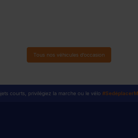
Tous nos véhicules d’occasion
jets courts, privilégiez la marche ou le vélo
#SedéplacerMo