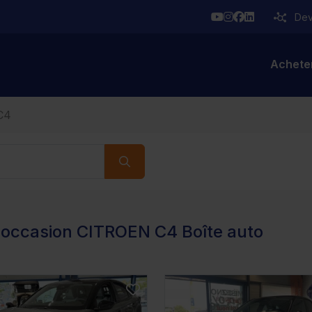
YouTube
Instagram
Facebook
Linkedin
Deve
Achete
C4
'occasion CITROEN C4 Boîte auto