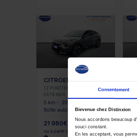
CITROEN C4
C
1.2 PURETECH 130CH S&S
1.
Consentement
EAT8 MAX
EA
5 km - 2024 - Essence -
80
Boîte auto
Es
Bievenue chez Distinxion
Nous accordons beaucoup d'im
21 980€
21
souci constant.
ou à partir de
329.07 €/mois
ou 
En les acceptant, vous perm