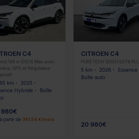
ITROEN C4
CITROEN C4
brid 145 e-DSC6 Max avec
PURETECH 130CH EAT8 PL
méra, GPS et Régulateur
5 km - 2026 - Essence
ptatif
Boîte auto
85 km - 2025 -
sence Hybride - Boîte
to
 980€
à partir de
361.54 €/mois
20 980€