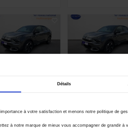
ITROEN C4
CITROEN C4
2 PURETECH 130CH S&S
1.2 PURETECH 130CH S&S
Détails
T8 MAX
EAT8 MAX
 km - 2024 -
2 km - 2024 - Essence
sence - Boîte auto
Boîte auto
portance à votre satisfaction et menons notre politique de ge
 980€
21 980€
à partir de
279.13 €/mois
ettez à notre marque de mieux vous accompagner de grandir à 