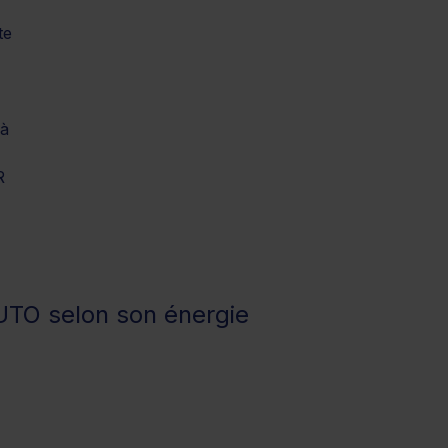
te
à
R
UTO selon son énergie