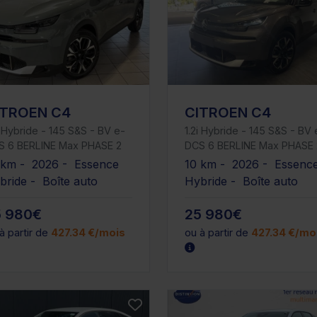
ITROEN C4
CITROEN C4
i Hybride - 145 S&S - BV e-
1.2i Hybride - 145 S&S - BV 
S 6 BERLINE Max PHASE 2
DCS 6 BERLINE Max PHASE 
 km - 2026 - Essence
10 km - 2026 - Essenc
bride - Boîte auto
Hybride - Boîte auto
5 980€
25 980€
à partir de
427.34 €/mois
ou à partir de
427.34 €/mo