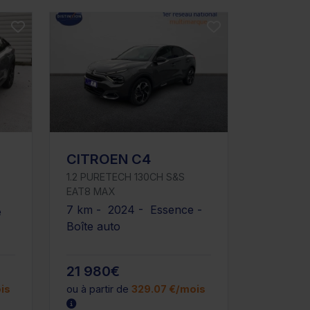
CITROEN C4
1.2 PURETECH 130CH S&S
EAT8 MAX
7 km - 2024 - Essence -
e
Boîte auto
21 980€
is
ou à partir de
329.07 €/mois