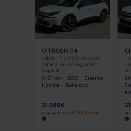
CITROEN C4
C
Hybrid 145 e-DSC6 Max avec
Hy
Caméra, GPS et Régulateur
Ca
adaptatif
ada
6421 km - 2025 - Essence
34
Hybride - Boîte auto
Es
au
21 980€
21
ou à partir de
361.54 €/mois
ou 