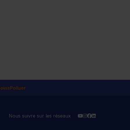
insPolluer
YouTube
Instagram
Facebook
Linkedin
Nous suivre sur les réseaux