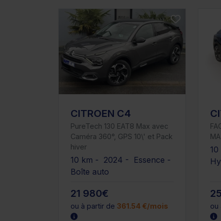
CITROEN C4
C
PureTech 130 EAT8 Max avec
FA
Caméra 360°, GPS 10\' et Pack
MA
hiver
10
10 km - 2024 - Essence -
Hy
Boîte auto
21 980€
2
ou à partir de
361.54 €/mois
ou 