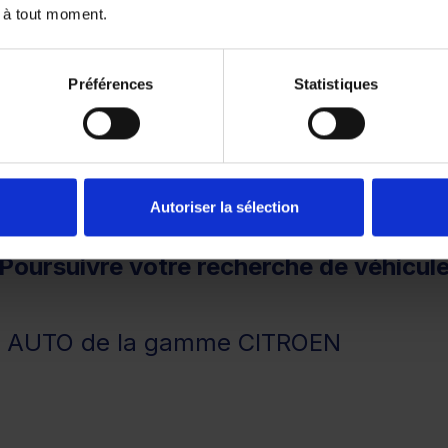
ou à partir de
279.1 €/mois
 à tout moment.
Préférences
Statistiques
remboursé. Vérifiez vos capacités de remboursement avant 
Autoriser la sélection
Poursuivre votre recherche de véhicul
s AUTO de la gamme CITROEN