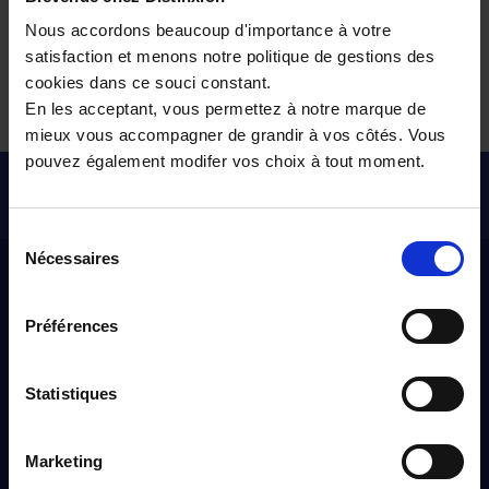
Nous accordons beaucoup d'importance à votre
satisfaction et menons notre politique de gestions des
Tous nos véhicules d’occasion
cookies dans ce souci constant.
En les acceptant, vous permettez à notre marque de
mieux vous accompagner de grandir à vos côtés. Vous
pouvez également modifer vos choix à tout moment.
Pour les trajets courts, privilégiez la marche ou le vélo
#SedéplacerMoinsPolluer
Sélection
Nécessaires
du
Distinxion
consentement
Préférences
À propos
Qui sommes-nous ?
Statistiques
Nos engagements
Marketing
Nos points de ventes