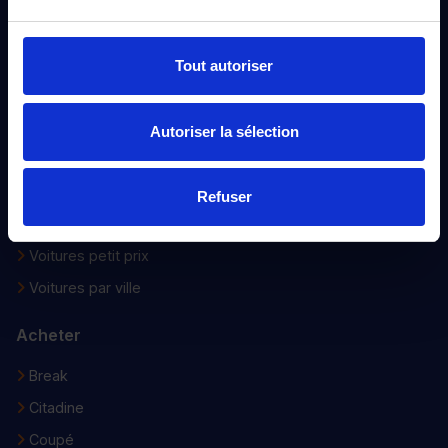
Devenir distributeur
Voiture d’occasion
Tout autoriser
Notre sélection
Nouveautés
Autoriser la sélection
Voitures 0 Km
Voitures faible km
Refuser
Voitures d’occasions
Voitures petit prix
Voitures par ville
Acheter
Break
Citadine
Coupé