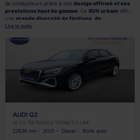
de conducteurs grâce à son
design affirmé et ses
prestations haut de gamme
. Ce
SUV urbain
offre
une
grande diversité de finitions, de
motorisations et de niveaux d’équipement
Lire la suite
, pour
répondre à tous les besoins, que vous recherchiez un
modèle essence dynamique ou un diesel
économique
. Chez Distinxion, les offres d’Audi Q2
occasion sont soigneusement sélectionnées, avec des
kilométrages variés et des véhicules systématiquement
contrôlés. Grâce à nos services exclusifs, incluant une
garantie minimale de 12 mois, un contrôle qualité
rigoureux et des solutions de financement
personnalisées, vous pouvez explorer nos annonces
en toute sérénité.
AUDI Q2
35 2.0 TDI 150CH S-TRONIC7 S-LINE
23836 km - 2025 - Diesel - Boîte auto