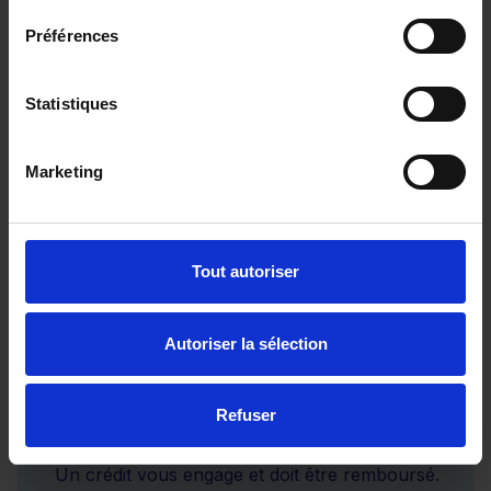
Préférences
Statistiques
AUDI Q2
30 TFSI 110 S Line
Marketing
21202 km - 2024 - Essence - Boîte manuelle
Tout autoriser
26 480€
Autoriser la sélection
ou à partir de
435.07 €/mois
Refuser
Un crédit vous engage et doit être remboursé.