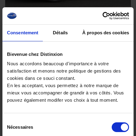
AUDI Q2
30 TDI 116 S Line
Consentement
Détails
À propos des cookies
19593 km - 2025 - Diesel - Boîte manuelle
Bievenue chez Distinxion
Nous accordons beaucoup d'importance à votre
satisfaction et menons notre politique de gestions des
29 980€
cookies dans ce souci constant.
ou à partir de
493.14 €/mois
En les acceptant, vous permettez à notre marque de
mieux vous accompagner de grandir à vos côtés. Vous
pouvez également modifer vos choix à tout moment.
Sélection
Nécessaires
du
consentement