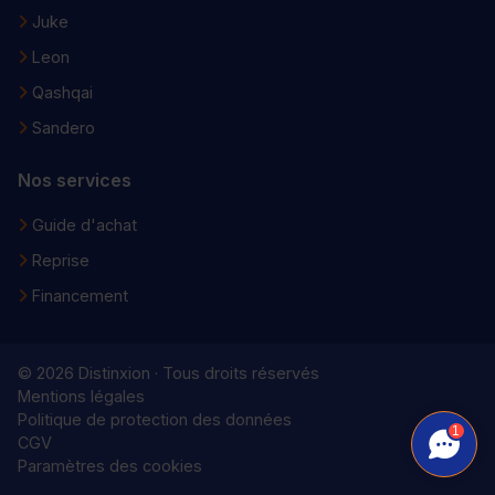
Juke
Leon
Qashqai
Sandero
Nos services
Guide d'achat
Reprise
Financement
© 2026 Distinxion · Tous droits réservés
Mentions légales
Politique de protection des données
1
CGV
Paramètres des cookies