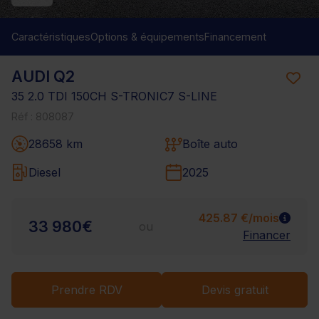
Caractéristiques
Options & équipements
Financement
AUDI Q2
35 2.0 TDI 150CH S-TRONIC7 S-LINE
Réf : 808087
28658 km
Boîte auto
Diesel
2025
425.87 €/mois
33 980€
ou
Financer
Prendre RDV
Devis gratuit