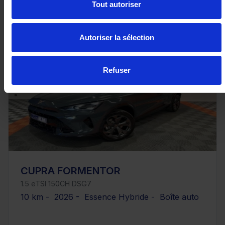
ou à partir de
706.22 €/mois
Tout autoriser
Autoriser la sélection
Refuser
CUPRA FORMENTOR
1.5 eTSI 150CH DSG7
10 km - 2026 - Essence Hybride - Boîte auto