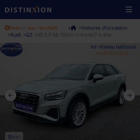
Distinxion
M
Retour aux résultats
Voitures d’occasion
Audi
Q2
35 2.0 tdi 150ch s-tronic7 s-line
1
/37