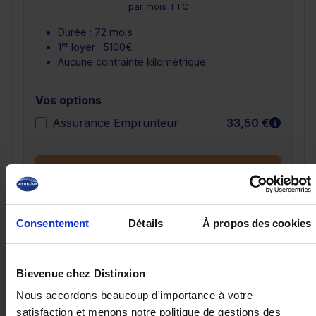
par mois TTC
Durée : 72 mois
er
1
loyer : 5100€
Aucune contrainte kilométrique
Vos options
En sav
Assurance Emprunteur
33,50 €
Demander un devis
Consentement
Détails
À propos des cookies
Bievenue chez Distinxion
Ces véhicules pourraient vous
Nous accordons beaucoup d'importance à votre
intéresser
satisfaction et menons notre politique de gestions des