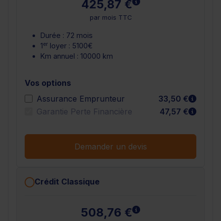
En savoir plus
425,87 €
par mois TTC
Durée : 72 mois
er
1
loyer : 5100€
Km annuel : 10000 km
Vos options
En sav
Assurance Emprunteur
33,50 €
En sav
Garantie Perte Financière
47,57 €
Demander un devis
Crédit Classique
En savoir plus
508,76 €