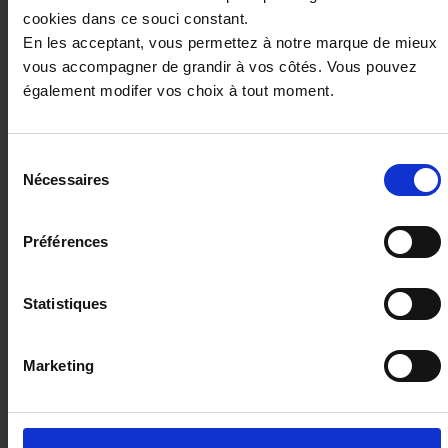
cookies dans ce souci constant.
En les acceptant, vous permettez à notre marque de mieux
vous accompagner de grandir à vos côtés. Vous pouvez
également modifer vos choix à tout moment.
Sélection
Nécessaires
du
consentement
Préférences
VOLKSWAGEN T-ROC
T-Roc 1.5 eTSI Hybrid 150 ch DSG7
Statistiques
15 km - 2026 - Essence - Boîte manuelle
Marketing
42 990€