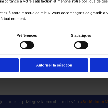
portance à votre satisfaction et menons notre politique de ge
ettez à notre marque de mieux vous accompagner de grandir à 
 à tout moment.
SWAGEN HYBRIDE-RECHARGEABLE selon 
Préférences
Statistiques
Autoriser la sélection
Tous nos véhicules d’occasion
jets courts, privilégiez la marche ou le vélo
#SedéplacerMo