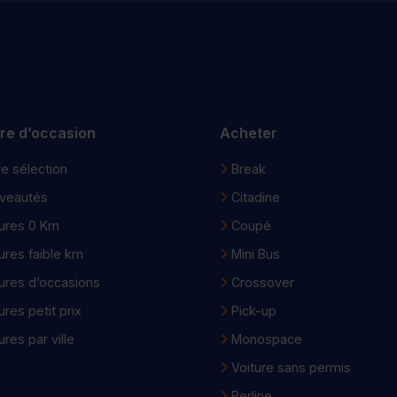
ure d’occasion
Acheter
e sélection
Break
veautés
Citadine
ures 0 Km
Coupé
ures faible km
Mini Bus
ures d’occasions
Crossover
ures petit prix
Pick-up
ures par ville
Monospace
Voiture sans permis
Berline