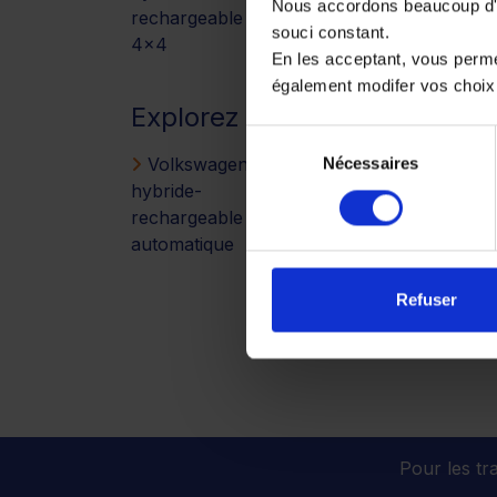
Nous accordons beaucoup d'im
rechargeable SUV &
souci constant.
4x4
En les acceptant, vous perm
également modifer vos choix
Explorez nos modèles VOLK
Sélection
Volkswagen
Nécessaires
du
hybride-
consentement
rechargeable à boîte
automatique
Refuser
Pour les tra