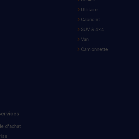
Utilitaire
Cabriolet
SUV & 4x4
Van
Camionnette
services
e d'achat
ise