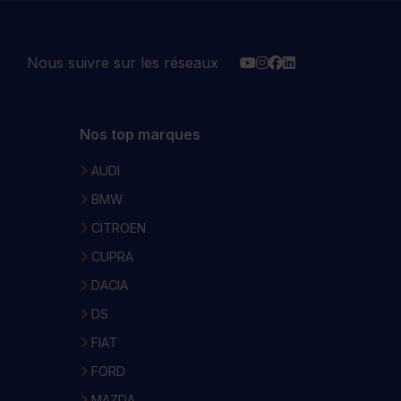
YouTube
Instagram
Facebook
Linkedin
Nous suivre sur les réseaux
Nos top marques
AUDI
BMW
CITROEN
CUPRA
DACIA
DS
FIAT
FORD
MAZDA