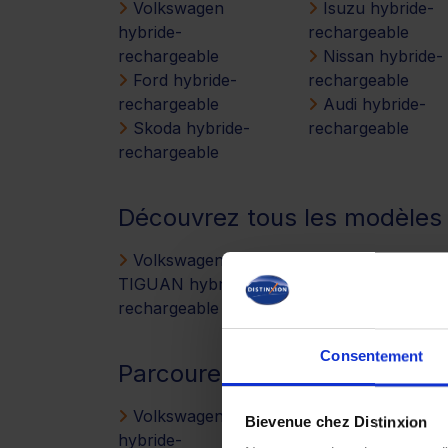
Volkswagen
Isuzu hybride-
hybride-
rechargeable
rechargeable
Nissan hybride-
Ford hybride-
rechargeable
rechargeable
Audi hybride-
Skoda hybride-
rechargeable
rechargeable
Découvrez tous les modèl
Volkswagen
TIGUAN hybride-
rechargeable
Consentement
Parcourez d’autres VOLKS
Volkswagen
Bievenue chez Distinxion
hybride-