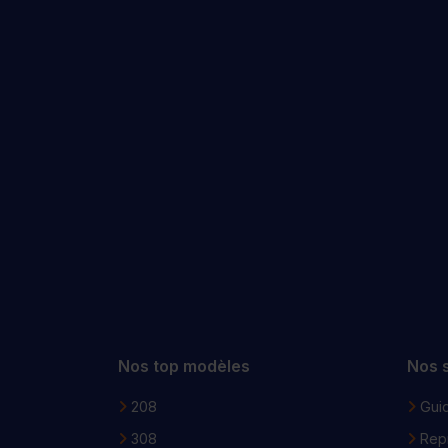
Nos top modèles
Nos 
208
Guid
308
Repr