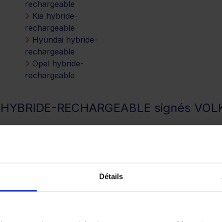
rechargeable
Kia hybride-
rechargeable
Hyundai hybride-
rechargeable
Opel hybride-
rechargeable
es HYBRIDE-RECHARGEABLE signés V
Détails
WAGEN HYBRIDE-RECHARGEABLE par ca