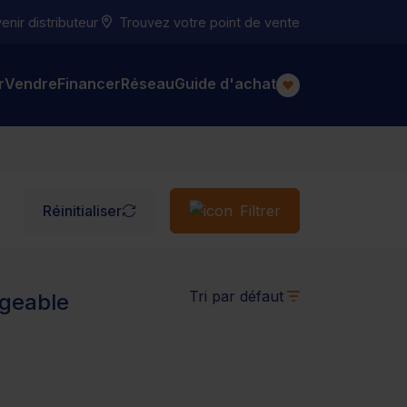
nir distributeur
Trouvez votre point de vente
r
Vendre
Financer
Réseau
Guide d'achat
Réinitialiser
Filtrer
Tri par défaut
geable