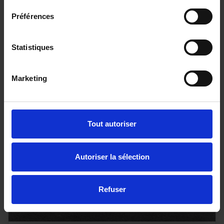
1.0 tsi evo2 95 selection
Préférences
14856 km - 2025 - Essence - Boîte manuelle
Statistiques
15 480€
Marketing
ou à partir de
253.14 €/mois
Tout autoriser
Autoriser la sélection
Refuser