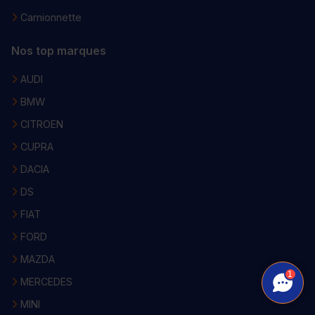
Camionnette
Nos top marques
AUDI
BMW
CITROEN
CUPRA
DACIA
DS
FIAT
FORD
MAZDA
1
MERCEDES
MINI