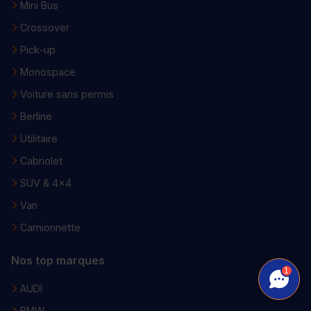
Mini Bus
Crossover
Pick-up
Monospace
Voiture sans permis
Berline
Utilitaire
Cabriolet
SUV & 4x4
Van
Camionnette
Nos top marques
1
AUDI
BMW