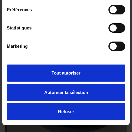
DS DS3
Préférences
100 BVM6 Bastille
25733 km - 2024 - Essence - Boîte manuelle
Statistiques
Marketing
15 890€
ou à partir de
261.08 €/mois
Tout autoriser
Autoriser la sélection
Refuser