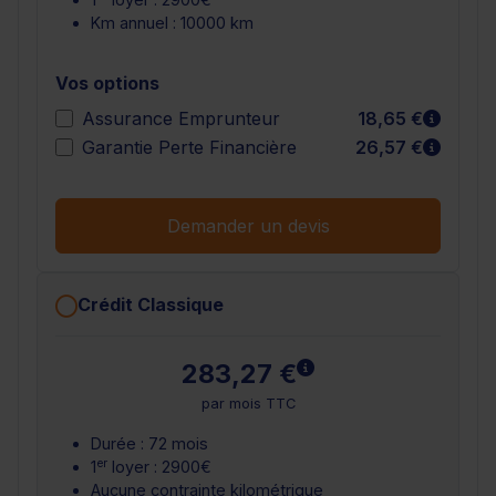
Km annuel : 10000 km
Vos options
En sav
Assurance Emprunteur
18,65 €
En sav
Garantie Perte Financière
26,57 €
Demander un devis
Crédit Classique
En savoir plus
283,27 €
par mois TTC
Durée : 72 mois
er
1
loyer : 2900€
Aucune contrainte kilométrique