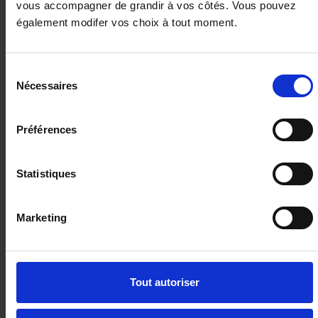
vous accompagner de grandir à vos côtés. Vous pouvez
également modifer vos choix à tout moment.
Sélection
Nécessaires
du
consentement
SEAT ARONA
Préférences
1.0 TSI 115CH STYLE SPECIAL EDITION
13003 km - 2025 - Essence - Boîte manuelle
Statistiques
Marketing
18 980€
ou à partir de
311.21 €/mois
Tout autoriser