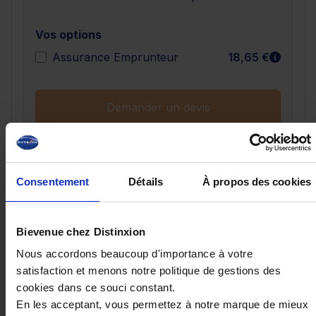
Vos options
En sav
Assurance Emprunteur
18,65 €
Demander un devis
Consentement
Détails
À propos des cookies
Ces véhicules pourraient vous
intéresser
Bievenue chez Distinxion
Nous accordons beaucoup d'importance à votre
satisfaction et menons notre politique de gestions des
cookies dans ce souci constant.
En les acceptant, vous permettez à notre marque de mieux