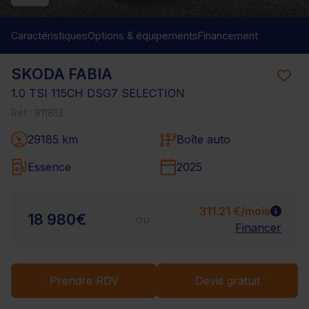
Caractéristiques
Options & équipements
Financement
SKODA FABIA
1.0 TSI 115CH DSG7 SELECTION
Réf : 811813
29185 km
Boîte auto
Essence
2025
311.21 €/mois
18 980€
ou
Financer
Prendre RDV
Devis gratuit