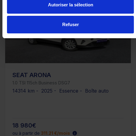
Autoriser la sélection
Refuser
SEAT ARONA
1.0 TSI 115ch Business DSG7
14314 km - 2025 - Essence - Boîte auto
18 980€
ou à partir de
311.21 €/mois