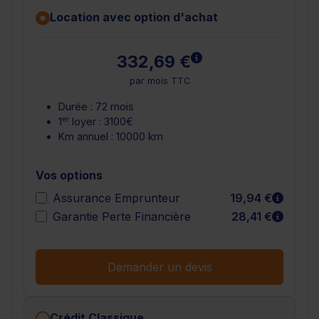
Location avec option d'achat
En savoir plus
332,69 €
par mois TTC
Durée : 72 mois
er
1
loyer : 3100€
Km annuel : 10000 km
Vos options
En sav
Assurance Emprunteur
19,94 €
En sav
Garantie Perte Financière
28,41 €
Demander un devis
Crédit Classique