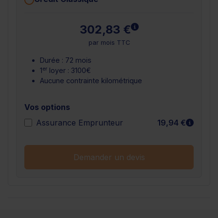
En savoir plus
302,83 €
par mois TTC
Durée : 72 mois
er
1
loyer : 3100€
Aucune contrainte kilométrique
Vos options
En sav
Assurance Emprunteur
19,94 €
Demander un devis