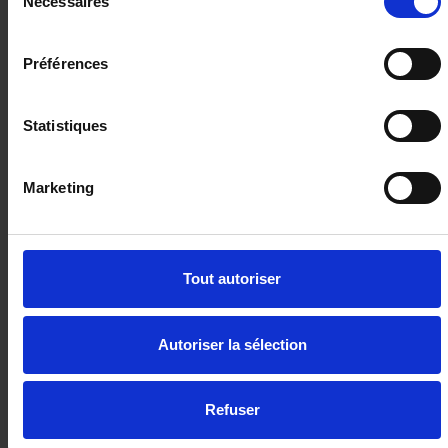
Nécessaires
du
consentement
Préférences
23 480€
ou à partir de
384.74 €/mois
Statistiques
Marketing
Tout autoriser
Autoriser la sélection
Refuser
PEUGEOT 2008