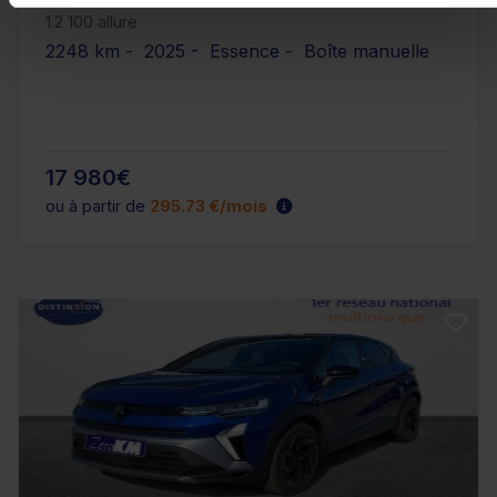
1.2 100 allure
2248 km - 2025 - Essence - Boîte manuelle
17 980€
ou à partir de
295.73 €/mois