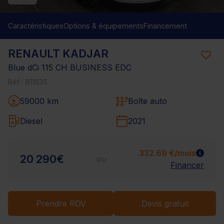
Caractéristiques
Options & équipements
Financement
RENAULT KADJAR
Blue dCi 115 CH BUSINESS EDC
Réf : 811635
59000 km
Boîte auto
Diesel
2021
332.69 €/mois
20 290€
ou
Financer
Prendre RDV
Devis gratuit