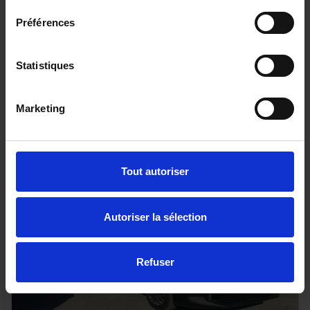
CITROEN BERLINGO
Préférences
1.5 Diesel - 130 - BV EAT8 M -N1 - SANS MALUS +
Caméra +Radar
10 km - 2026 - Diesel - Boîte auto
Statistiques
Marketing
26 780€
ou à partir de
438.94 €/mois
Tout autoriser
Autoriser la sélection
Refuser