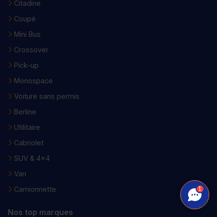
Citadine
Coupé
Mini Bus
Crossover
Pick-up
Monospace
Voiture sans permis
Berline
Utilitaire
Cabriolet
SUV & 4x4
Van
Camionnette
1
Nos top marques