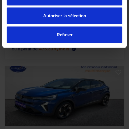
1.8 E-Tech full hybrid 160ch Techno - 25
10 km - 2025 - Essence Hybride - Boîte auto
Autoriser la sélection
Refuser
28 960€
ou à partir de
475.33 €/mois