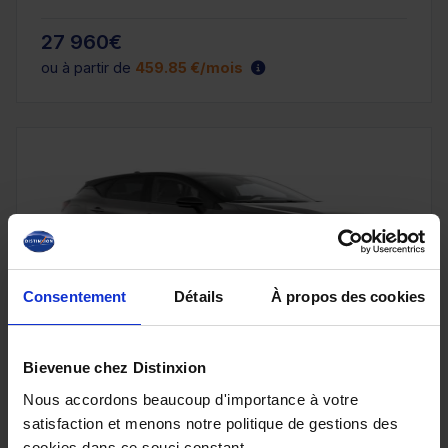
27 960€
ou à partir de
459.85 €/mois
Consentement
Détails
À propos des cookies
Bievenue chez Distinxion
RENAULT CAPTUR
Nous accordons beaucoup d'importance à votre
(2) ESPRIT ALPINE FULL HYBRID E-TECH 160-26
satisfaction et menons notre politique de gestions des
10 km - 2026 - Essence Hybride - Boîte auto
cookies dans ce souci constant.