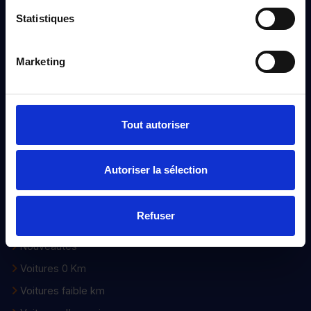
Statistiques
Distinxion
Marketing
À propos
Qui sommes-nous ?
Nos engagements
Tout autoriser
Nos points de ventes
Devenir distributeur
Autoriser la sélection
Voiture d’occasion
Refuser
Notre sélection
Nouveautés
Voitures 0 Km
Voitures faible km