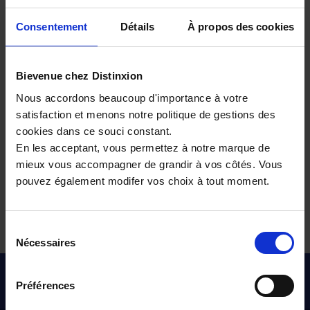
Peugeot 308 hybride-rechargeable
Peugeot 308 hybride-rechargeable
Consentement
Détails
À propos des cookies
Peugeot 3008 hybride-rechargeable
Bievenue chez Distinxion
Choisissez votre PEUGEOT HYBRIDE-
Nous accordons beaucoup d'importance à votre
RECHARGEABLE selon sa boîte de
satisfaction et menons notre politique de gestions des
vitesses
cookies dans ce souci constant.
En les acceptant, vous permettez à notre marque de
Peugeot hybride-rechargeable à boîte automatique
mieux vous accompagner de grandir à vos côtés. Vous
pouvez également modifer vos choix à tout moment.
Tous nos véhicules d’occasion
Sélection
Nécessaires
du
consentement
Pour les trajets courts, privilégiez la marche ou le vélo
Préférences
#SedéplacerMoinsPolluer