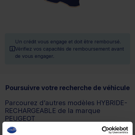
Un crédit vous engage et doit être remboursé.
Vérifiez vos capacités de remboursement avant
de vous engager.
Poursuivre votre recherche de véhicule
Parcourez d’autres modèles HYBRIDE-
RECHARGEABLE de la marque
PEUGEOT
Peugeot 408 hybride-rechargeable