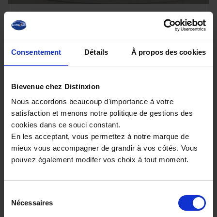
DS DS7
Hybride Rechargeable E-Tense 225 EAT8
Performance Line +
Consentement
Détails
À propos des cookies
15496 km - 2024 - Essence Hybride - Boîte
auto
Bievenue chez Distinxion
Nous accordons beaucoup d'importance à votre
satisfaction et menons notre politique de gestions des
29 880€
cookies dans ce souci constant.
En les acceptant, vous permettez à notre marque de
ou à partir de
475.72 €/mois
mieux vous accompagner de grandir à vos côtés. Vous
pouvez également modifer vos choix à tout moment.
Sélection
Nécessaires
du
consentement