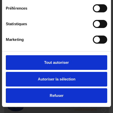
Préférences
Statistiques
SUZUKI SWIFT
Marketing
1.2 PACK HYBRID
22847 km - 2024 - Essence Hybride - Boîte
manuelle
Tout autoriser
Autoriser la sélection
17 990€
ou à partir de
295.93 €/mois
Refuser