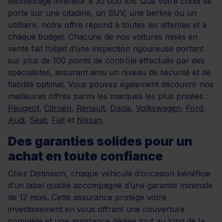
kilométrage inférieur à 30 000 km. Que votre choix se
porte sur une citadine, un SUV, une berline ou un
utilitaire, notre offre répond à toutes les attentes et à
chaque budget. Chacune de nos voitures mises en
vente fait l’objet d’une inspection rigoureuse portant
sur plus de 100 points de contrôle effectués par des
spécialistes, assurant ainsi un niveau de sécurité et de
fiabilité optimal. Vous pouvez également découvrir nos
meilleures offres parmi les marques les plus prisées :
Peugeot
,
Citroën
,
Renault
,
Dacia
,
Volkswagen
,
Ford
,
Audi
,
Seat
,
Fiat
et
Nissan
.
Des garanties solides pour un
achat en toute confiance
Chez Distinxion, chaque véhicule d’occasion bénéficie
d’un label qualité accompagné d’une garantie minimale
de 12 mois. Cette assurance protège votre
investissement en vous offrant une couverture
complète et une assistance dédiée tout au long de la