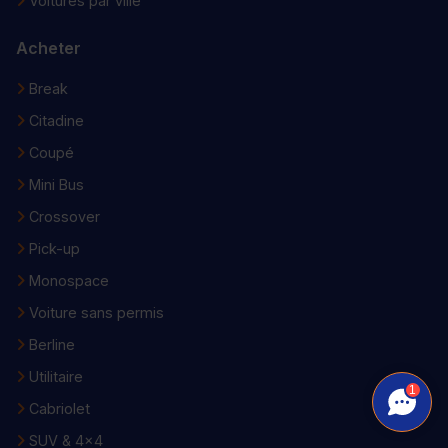
Voitures par ville
Acheter
Break
Citadine
Coupé
Mini Bus
Crossover
Pick-up
Monospace
Voiture sans permis
Berline
Utilitaire
1
Cabriolet
SUV & 4x4