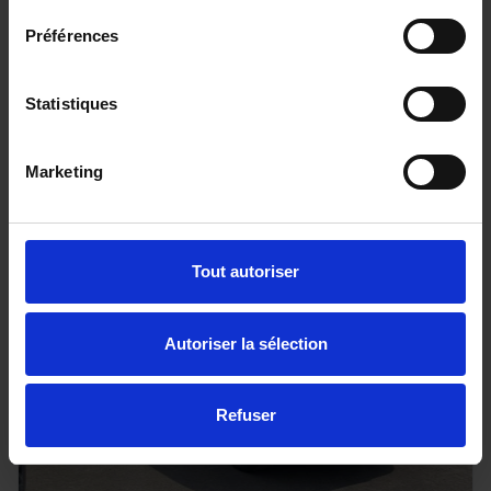
DS DS3
Préférences
100 BVM6 Bastille
25733 km - 2024 - Essence - Boîte manuelle
Statistiques
Marketing
15 890€
ou à partir de
261.08 €/mois
Tout autoriser
Autoriser la sélection
Refuser