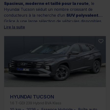
Spacieux, moderne et taillé pour la route
, le
Hyundai Tucson séduit un nombre croissant de
conducteurs à la recherche d’un
SUV polyvalent
.
Grâce à une large sélection de véhicules disponibles
chez Distinxion, vous trouverez facilement un modèle
Lire la suite
qui correspond à vos attentes, que ce soit en matière
de motorisation, de kilométrage ou de niveau de
finition. Tous nos modèles bénéficient d’une garantie
rigoureuse, d’un contrôle qualité complet, et peuvent
être financés selon des solutions personnalisées.
N’attendez plus pour explorer nos nombreuses offres
et trouvez le Tucson d’occasion fait pour vous.
HYUNDAI TUCSON
1.6 T-GDI 239 Hybrid BVA Klass
10 km - 2026 - Essence Hybride - Boîte auto