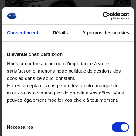
Consentement
Détails
À propos des cookies
HYUNDAI TUCSON
1.6 T-GDI 239 Hybrid BVA Klass
Bievenue chez Distinxion
10 km - 2026 - Essence Hybride - Boîte auto
Nous accordons beaucoup d'importance à votre
satisfaction et menons notre politique de gestions des
cookies dans ce souci constant.
En les acceptant, vous permettez à notre marque de
mieux vous accompagner de grandir à vos côtés. Vous
30 980€
pouvez également modifer vos choix à tout moment.
ou à partir de
508.62 €/mois
Sélection
Nécessaires
du
consentement