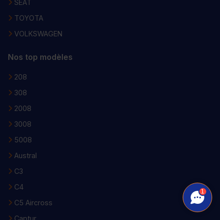
SEAT
TOYOTA
VOLKSWAGEN
Nos top modèles
208
308
2008
3008
5008
Austral
C3
C4
1
C5 Aircross
Captur