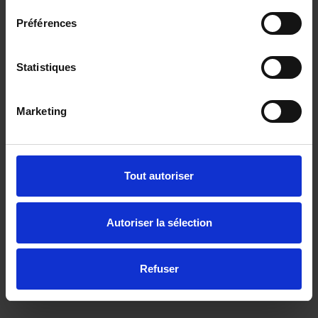
Préférences
Statistiques
Marketing
HYUNDAI TUCSON
1.6 TGDI HEV 239CH AT KLASS
Tout autoriser
13 km - 2026 - Essence Hybride - Boîte auto
Autoriser la sélection
30 980€
Refuser
ou à partir de
508.62 €/mois