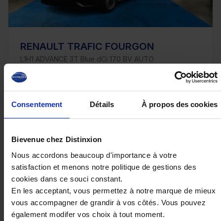
RENAULT TRAFIC FOURGON
L1H1 ADVANCE 3T Blue dCi 170 BV AUTO
10 km - 2025 - Diesel - Boîte auto
Consentement
Détails
À propos des cookies
34 680€
Bievenue chez Distinxion
ou à partir de
568.61 €/mois
Nous accordons beaucoup d'importance à votre
satisfaction et menons notre politique de gestions des
cookies dans ce souci constant.
En les acceptant, vous permettez à notre marque de mieux
vous accompagner de grandir à vos côtés. Vous pouvez
également modifer vos choix à tout moment.