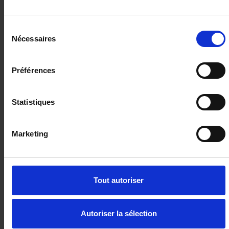
Sélection
Nécessaires
du
consentement
Préférences
RENAULT TRAFIC FOURGON
L1H1 BVA 3T 2.0 BLUE DCI 150 AUTO
Statistiques
ADVANCE+CAMERA
6 km - 2025 - Diesel - Boîte auto
Marketing
Tout autoriser
33 290€
ou à partir de
547.54 €/mois
Autoriser la sélection