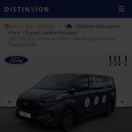
Distinxion
M
Retour aux résultats
Voitures d’occasion
Ford
Transit custom fourgon
320 l1h1 2.0 ecoblue 170ch cabine approfondie
limited bva8