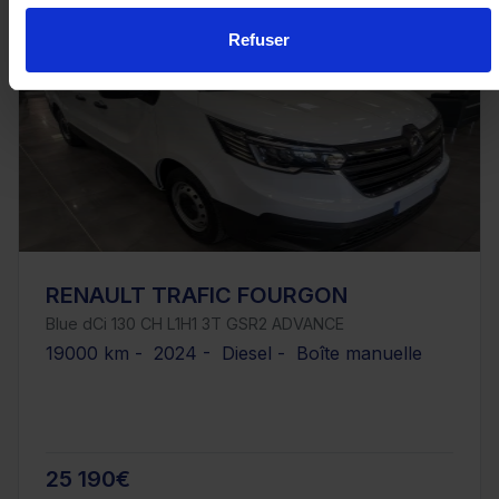
Refuser
RENAULT TRAFIC FOURGON
Blue dCi 130 CH L1H1 3T GSR2 ADVANCE
19000 km - 2024 - Diesel - Boîte manuelle
25 190€