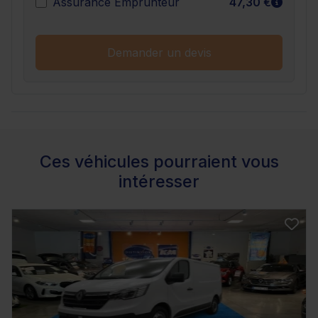
En sav
Assurance Emprunteur
47,30 €
Demander un devis
Ces véhicules pourraient vous
intéresser