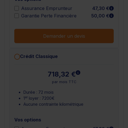
En sav
Assurance Emprunteur
47,30 €
En sav
Garantie Perte Financière
50,00 €
Demander un devis
Crédit Classique
En savoir plus
718,32 €
par mois TTC
Durée : 72 mois
er
1
loyer : 7200€
Aucune contrainte kilométrique
Vos options