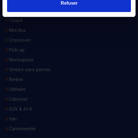
Break
Refuser
Citadine
Coupé
Mini Bus
Crossover
Pick-up
Monospace
Voiture sans permis
Berline
Utilitaire
Cabriolet
SUV & 4x4
Van
Camionnette