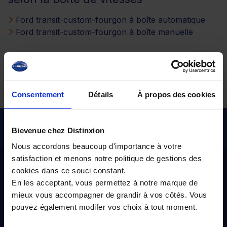
Ford transit-custom-fourgon à boîte automatique
Ford transit-custom-fourgon à boîte manuelle
Tous nos véhicules d’occasion
Consentement
Détails
À propos des cookies
Pour les trajets courts, privilégiez la marche ou le vélo
Bievenue chez Distinxion
#SedéplacerMoinsPolluer
Nous accordons beaucoup d'importance à votre
satisfaction et menons notre politique de gestions des
Distinxion
cookies dans ce souci constant.
En les acceptant, vous permettez à notre marque de
mieux vous accompagner de grandir à vos côtés. Vous
À propos
pouvez également modifer vos choix à tout moment.
Qui sommes-nous ?