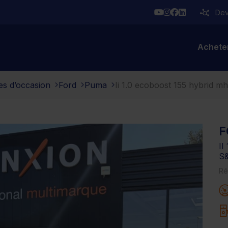
YouTube
Instagram
Facebook
Linkedin
Deve
Achete
es d’occasion
Ford
Puma
Ii 1.0 ecoboost 155 hybrid mh
F
I
S
Ré