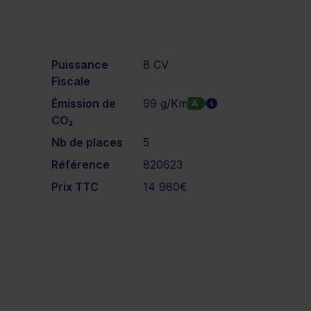
Puissance
8 CV
Fiscale
Émission de
99 g/Km
A
CO₂
Nb de places
5
Référence
820623
Prix TTC
14 980€