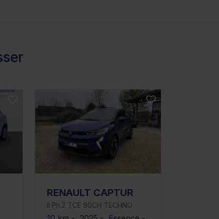
sser
RENAULT CAPTUR
II Ph.2 TCE 90CH TECHNO
10 km - 2025 - Essence -