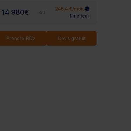
245.4 €/mois
14 980€
ou
Financer
Chargement...
Prendre RDV
Devis gratuit