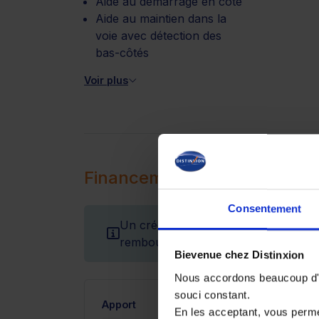
Aide au démarrage en côte
Aide au maintien dans la
voie avec détection des
bas-côtés
Voir plus
Financement
Consentement
Un crédit vous engage et doit être r
remboursement avant de vous engag
Bievenue chez Distinxion
Nous accordons beaucoup d'im
souci constant.
Apport
En les acceptant, vous perm