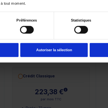
14 978.5 €
 à tout moment.
Préférences
Statistiques
72 mois
84 mois
Autoriser la sélection
25 000 km
Crédit Classique
 plus
En savoir plus
223,38 €
par mois TTC
Durée : 72 mois