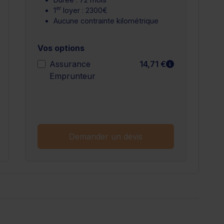
er
1
loyer : 2300€
Aucune contrainte kilométrique
Vos options
n savoir plus
En savoir plu
Assurance
14,71 €
Emprunteur
n savoir plus
Demander un devis