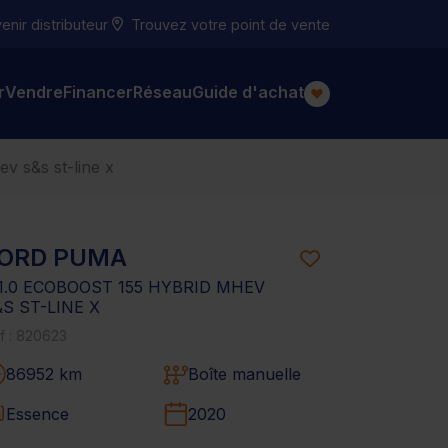
nir distributeur
Trouvez votre point de vente
r
Vendre
Financer
Réseau
Guide d'achat
ev s&s st-line x
ORD PUMA
I 1.0 ECOBOOST 155 HYBRID MHEV
&S ST-LINE X
f : 820623
86952 km
Boîte manuelle
Essence
2020