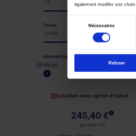
0 €
2 300 €
également modifer vos choix
Sélection
Durée
Nécessaires
du
consentement
12 mois
Kilométrage annuel
Refuser
10 000 km
Location avec option d'achat
En savoir
245,40 €
par mois TTC
Durée : 72 mois