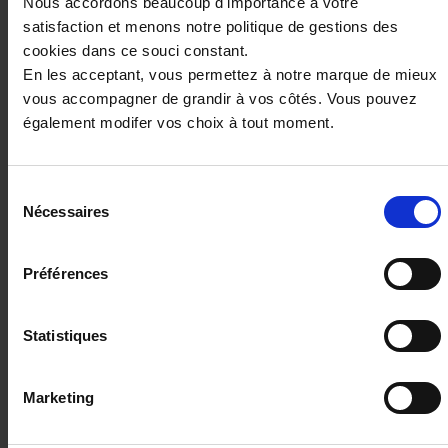
Nous accordons beaucoup d'importance à votre
intéresser
satisfaction et menons notre politique de gestions des
cookies dans ce souci constant.
En les acceptant, vous permettez à notre marque de mieux
vous accompagner de grandir à vos côtés. Vous pouvez
également modifer vos choix à tout moment.
Sélection
Nécessaires
du
consentement
Préférences
NISSAN QASHQAI
III NV 1.3 DIG-T 140 MHEV N-Connect avec Caméra et
Statistiques
Pack Hiver
18807 km - 2025 - Essence - Boîte manuelle
Marketing