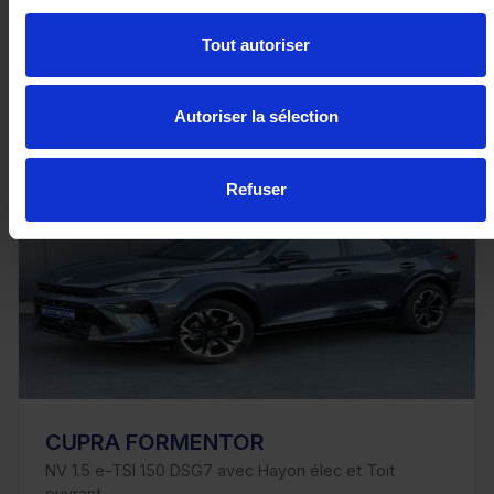
Tout autoriser
23 480€
ou à partir de
384.74 €/mois
Autoriser la sélection
Refuser
CUPRA FORMENTOR
NV 1.5 e-TSI 150 DSG7 avec Hayon élec et Toit
ouvrant