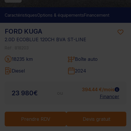
Caractéristiques
Options & équipements
Financement
FORD KUGA
2.0D ECOBLUE 120CH BVA ST-LINE
Réf : 818203
18235 km
Boîte auto
Diesel
2024
394.44 €/mois
23 980€
ou
Financer
Prendre RDV
Devis gratuit