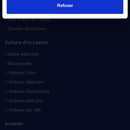
Qui sommes-nous ?
Refuser
Nos engagements
Nos points de ventes
Devenir distributeur
Voiture d’occasion
Notre sélection
Nouveautés
Voitures 0 Km
Voitures faible km
Voitures d’occasions
Voitures petit prix
Voitures par ville
Acheter