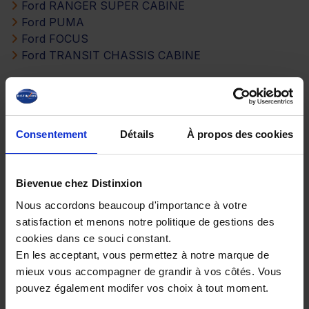
Ford RANGER SUPER CABINE
Ford PUMA
Ford FOCUS
Ford TRANSIT CHASSIS CABINE
Ford FOCUS SW
Ford TRANSIT CUSTOM FOURGON
Ford TRANSIT FOURGON
Consentement
Détails
À propos des cookies
Comparez les versions selon leur
énergie
Bievenue chez Distinxion
Nous accordons beaucoup d'importance à votre
Ford explorer Diesel
satisfaction et menons notre politique de gestions des
Ford explorer Essence Hybride
cookies dans ce souci constant.
Ford explorer Essence
En les acceptant, vous permettez à notre marque de
Ford explorer Electrique
mieux vous accompagner de grandir à vos côtés. Vous
pouvez également modifer vos choix à tout moment.
Choisissez parmi d’autres versions