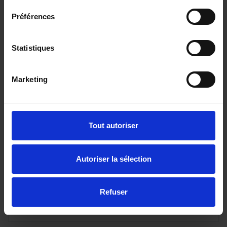
Préférences
Statistiques
Marketing
PEUGEOT EXPERT FOURGON
(25 900? HT) FGN M BLUEHDI 180 S&S EAT8
Tout autoriser
10 km - 2024 - Diesel - Boîte auto
Autoriser la sélection
30 990€
Refuser
ou à partir de
508.81 €/mois