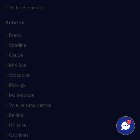
Voitures par ville
Acheter
Break
Citadine
Coupé
Mini Bus
Crossover
Pick-up
Monospace
Voiture sans permis
Berline
1
Utilitaire
Cabriolet