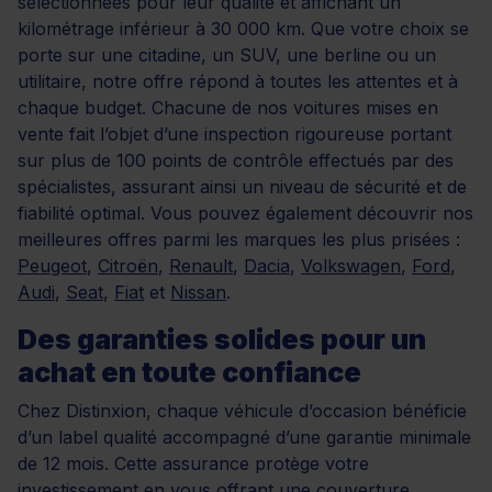
sélectionnées pour leur qualité et affichant un
kilométrage inférieur à 30 000 km. Que votre choix se
porte sur une citadine, un SUV, une berline ou un
utilitaire, notre offre répond à toutes les attentes et à
chaque budget. Chacune de nos voitures mises en
vente fait l’objet d’une inspection rigoureuse portant
sur plus de 100 points de contrôle effectués par des
spécialistes, assurant ainsi un niveau de sécurité et de
fiabilité optimal. Vous pouvez également découvrir nos
meilleures offres parmi les marques les plus prisées :
Peugeot
,
Citroën
,
Renault
,
Dacia
,
Volkswagen
,
Ford
,
Audi
,
Seat
,
Fiat
et
Nissan
.
Des garanties solides pour un
achat en toute confiance
Chez Distinxion, chaque véhicule d’occasion bénéficie
d’un label qualité accompagné d’une garantie minimale
de 12 mois. Cette assurance protège votre
investissement en vous offrant une couverture