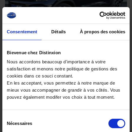
Consentement
Détails
À propos des cookies
CITROEN C5 AIRCROSS
1.5 BlueHDI 130 EAT8 Max avec Hayon electrique,
Bievenue chez Distinxion
Urban Black et T.O
Nous accordons beaucoup d'importance à votre
10 km - 2025 - Diesel - Boîte auto
satisfaction et menons notre politique de gestions des
cookies dans ce souci constant.
En les acceptant, vous permettez à notre marque de
mieux vous accompagner de grandir à vos côtés. Vous
27 980€
pouvez également modifer vos choix à tout moment.
ou à partir de
460.25 €/mois
Sélection
Nécessaires
du
consentement