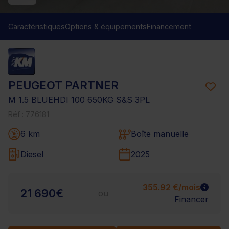
Caractéristiques
Options & équipements
Financement
PEUGEOT PARTNER
M 1.5 BLUEHDI 100 650KG S&S 3PL
Réf : 776181
6 km
Boîte manuelle
Diesel
2025
355.92 €/mois
21 690€
ou
Financer