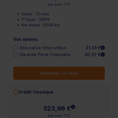
par mois TTC
Durée : 72 mois
er
1
loyer : 3300€
Km annuel : 10000 km
Vos options
En sav
Assurance Emprunteur
21,33 €
En sav
Garantie Perte Financière
30,37 €
Demander un devis
Crédit Classique
En savoir plus
323,96 €
par mois TTC