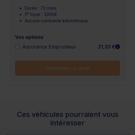
Durée : 72 mois
er
1
loyer : 3300€
Aucune contrainte kilométrique
Vos options
En sav
Assurance Emprunteur
21,33 €
Demander un devis
Ces véhicules pourraient vous
intéresser