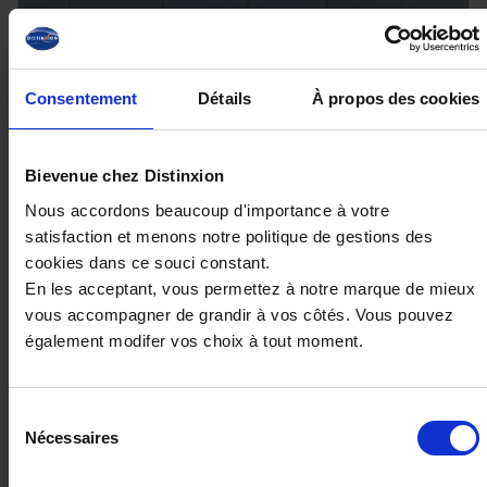
Consentement
Détails
À propos des cookies
Bievenue chez Distinxion
Nous accordons beaucoup d'importance à votre
satisfaction et menons notre politique de gestions des
cookies dans ce souci constant.
PEUGEOT RIFTER
En les acceptant, vous permettez à notre marque de mieux
M 1.5 BlueHDI 130 EAT8 Allure
vous accompagner de grandir à vos côtés. Vous pouvez
10 km - 2026 - Diesel - Boîte auto
également modifer vos choix à tout moment.
Sélection
Nécessaires
du
27 980€
consentement
ou à partir de
460.25 €/mois