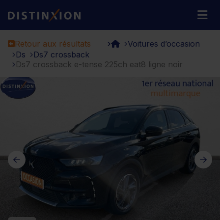
Distinxion
M
Retour aux résultats
Voitures d’occasion
Ds
Ds7 crossback
Ds7 crossback e-tense 225ch eat8 ligne noir