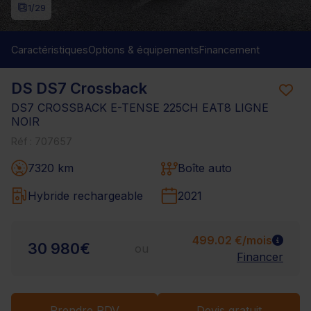
1
/29
Caractéristiques
Options & équipements
Financement
DS DS7 Crossback
DS7 CROSSBACK E-TENSE 225CH EAT8 LIGNE
NOIR
Réf : 707657
7320 km
Boîte auto
Hybride rechargeable
2021
499.02 €/mois
30 980€
ou
Financer
Prendre RDV
Devis gratuit