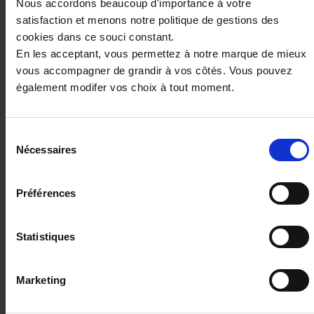
Nous accordons beaucoup d'importance à votre
Ces véhicules pourraient vous
satisfaction et menons notre politique de gestions des
intéresser
cookies dans ce souci constant.
En les acceptant, vous permettez à notre marque de mieux
vous accompagner de grandir à vos côtés. Vous pouvez
également modifer vos choix à tout moment.
Sélection
Nécessaires
du
consentement
Préférences
PEUGEOT 3008
Statistiques
1.2i Hybrid -145 - BV e-DCS6 Allure
14313 km - 2025 - Essence Hybride - Boîte
Marketing
auto