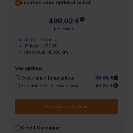
Location avec option d'achat
En savoir plus
499,02 €
par mois TTC
Durée : 72 mois
er
1
loyer : 4700€
Km annuel : 10000 km
Vos options
En sav
Assurance Emprunteur
30,48 €
En sav
Garantie Perte Financière
43,37 €
Demander un devis
Crédit Classique