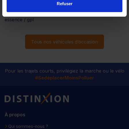
Refuser
Dacia sandero à boîte manuelle essence hybride
Dacia sandero à boîte manuelle bicarburation
essence / gpl
Tous nos véhicules d’occasion
Pour les trajets courts, privilégiez la marche ou le vélo
#SedéplacerMoinsPolluer
Distinxion
À propos
Qui sommes-nous ?