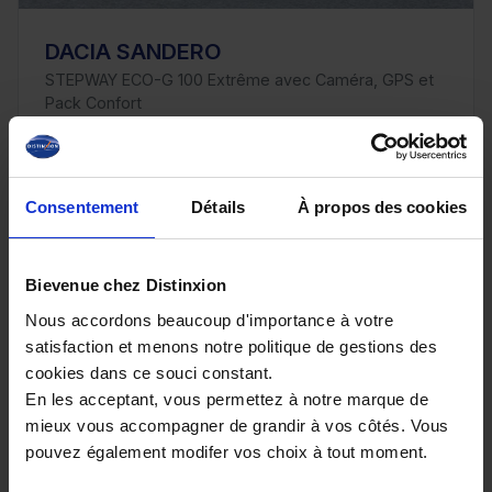
DACIA SANDERO
STEPWAY ECO-G 100 Extrême avec Caméra, GPS et
Pack Confort
9413 km - 2025 - Bicarburation essence /
GPL - Boîte manuelle
Consentement
Détails
À propos des cookies
16 980€
Bievenue chez Distinxion
ou à partir de
278.3 €/mois
Nous accordons beaucoup d'importance à votre
satisfaction et menons notre politique de gestions des
cookies dans ce souci constant.
En les acceptant, vous permettez à notre marque de
mieux vous accompagner de grandir à vos côtés. Vous
Un crédit vous engage et doit être remboursé.
pouvez également modifer vos choix à tout moment.
Vérifiez vos capacités de remboursement avant
de vous engager.