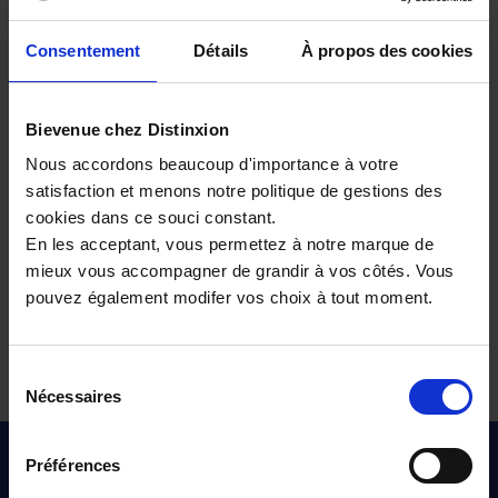
Dacia BIGSTER essence
Consentement
Détails
À propos des cookies
Dacia SANDERO STEPWAY essence
Dacia SANDERO essence
Dacia DUSTER essence
Bievenue chez Distinxion
Nous accordons beaucoup d'importance à votre
Choisissez votre DACIA ESSENCE selon
satisfaction et menons notre politique de gestions des
sa boîte de vitesses
cookies dans ce souci constant.
En les acceptant, vous permettez à notre marque de
Dacia essence à boîte manuelle
mieux vous accompagner de grandir à vos côtés. Vous
pouvez également modifer vos choix à tout moment.
Tous nos véhicules d’occasion
Sélection
Nécessaires
du
consentement
Pour les trajets courts, privilégiez la marche ou le vélo
Préférences
#SedéplacerMoinsPolluer