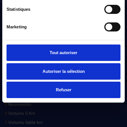
Statistiques
Distinxion
Marketing
À propos
Qui sommes-nous ?
Nos engagements
Tout autoriser
Nos points de ventes
Devenir distributeur
Autoriser la sélection
Voiture d’occasion
Refuser
Notre sélection
Nouveautés
Voitures 0 Km
Voitures faible km