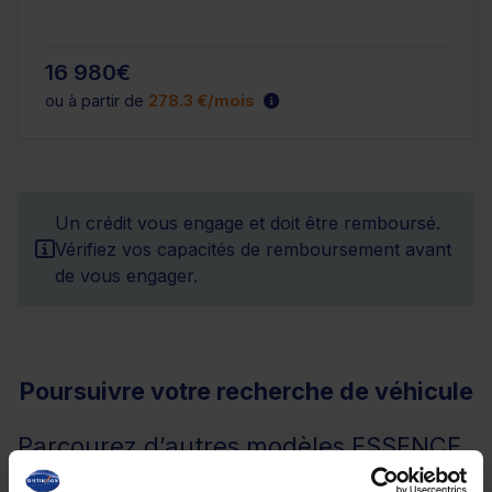
16 980€
ou à partir de
278.3 €/mois
Un crédit vous engage et doit être remboursé.
Vérifiez vos capacités de remboursement avant
de vous engager.
Poursuivre votre recherche de véhicule
Parcourez d’autres modèles ESSENCE
de la marque DACIA