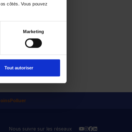
vos côtés. Vous pouvez
Marketing
Tout autoriser
insPolluer
YouTube
Instagram
Facebook
Linkedin
Nous suivre sur les réseaux