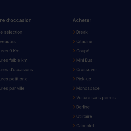
ure d’occasion
Acheter
e sélection
Break
veautés
Citadine
ures 0 Km
Coupé
ures faible km
Mini Bus
ures d’occasions
Crossover
ures petit prix
Pick-up
ures par ville
Monospace
Voiture sans permis
Berline
Utilitaire
Cabriolet