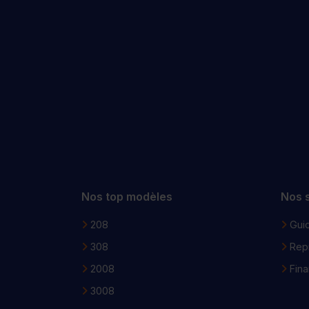
Nos top modèles
Nos 
208
Guid
308
Repr
2008
Fin
3008