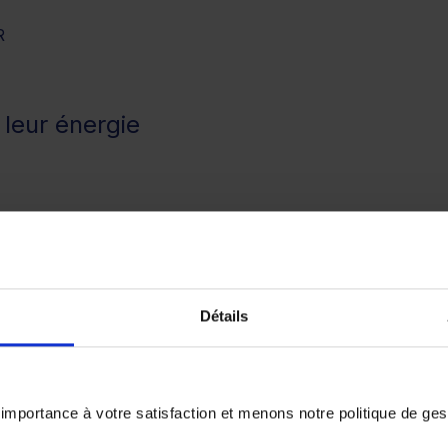
R
leur énergie
Détails
portance à votre satisfaction et menons notre politique de ge
sions selon la boîte de vitesses