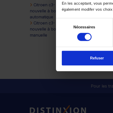
En les acceptant, vous perm
Citroen c3-
également modifer vos choix
nouvelle à boîte
automatique
Sélection
Citroen c3-
Nécessaires
du
nouvelle à boîte
consentement
manuelle
Refuser
Pour les tra
Distinxion