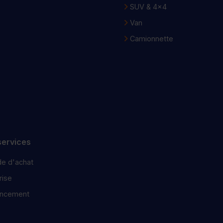
SUV & 4x4
Van
Camionnette
services
e d'achat
ise
ancement