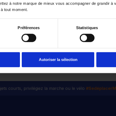
ettez à notre marque de mieux vous accompagner de grandir à 
 à tout moment.
Préférences
Statistiques
Tous nos véhicules d’occasion
Autoriser la sélection
jets courts, privilégiez la marche ou le vélo
#SedéplacerMo