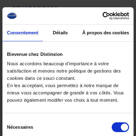
PEUGEOT 5008
HYBRID 145 E-DCS6 ALLURE PLUS
20 km - 2026 - Essence Hybride - Boîte auto
Consentement
Détails
À propos des cookies
Bievenue chez Distinxion
32 080€
Nous accordons beaucoup d'importance à votre
ou à partir de
526.03 €/mois
satisfaction et menons notre politique de gestions des
cookies dans ce souci constant.
En les acceptant, vous permettez à notre marque de
mieux vous accompagner de grandir à vos côtés. Vous
pouvez également modifer vos choix à tout moment.
Sélection
Nécessaires
du
consentement