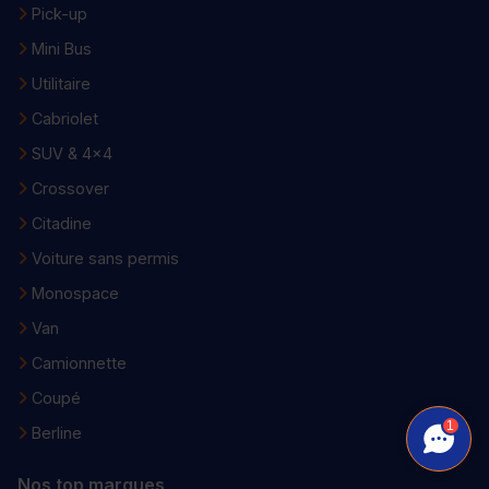
Pick-up
Mini Bus
Utilitaire
Cabriolet
SUV & 4x4
Crossover
Citadine
Voiture sans permis
Monospace
Van
Camionnette
Coupé
1
Berline
Nos top marques