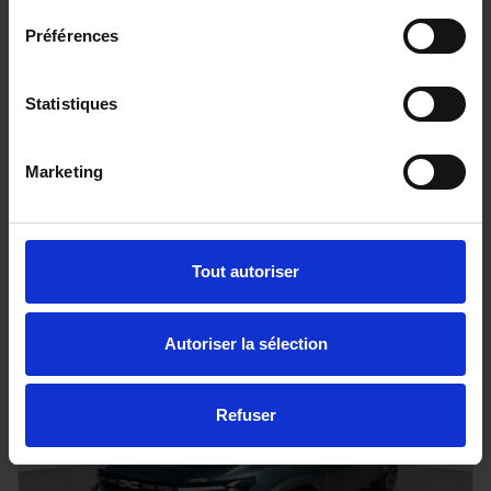
Préférences
FORD RANGER
Statistiques
205 BVA10 E-4WD TREMOR COVER 4PL
20 km - 2025 - Diesel - Boîte auto
Marketing
56 080€
Tout autoriser
ou à partir de
920.86 €/mois
Autoriser la sélection
Refuser