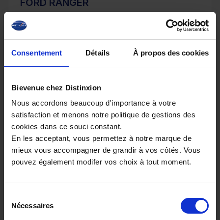
FORD RANGER
205 BVA10 E-4WD TREMOR COVER 4PL
20 km - 2025 - Diesel - Boîte auto
Consentement
Détails
À propos des cookies
56 080€
Bievenue chez Distinxion
ou à partir de
920.86 €/mois
Nous accordons beaucoup d'importance à votre
satisfaction et menons notre politique de gestions des
cookies dans ce souci constant.
En les acceptant, vous permettez à notre marque de
mieux vous accompagner de grandir à vos côtés. Vous
pouvez également modifer vos choix à tout moment.
Sélection
Nécessaires
du
consentement