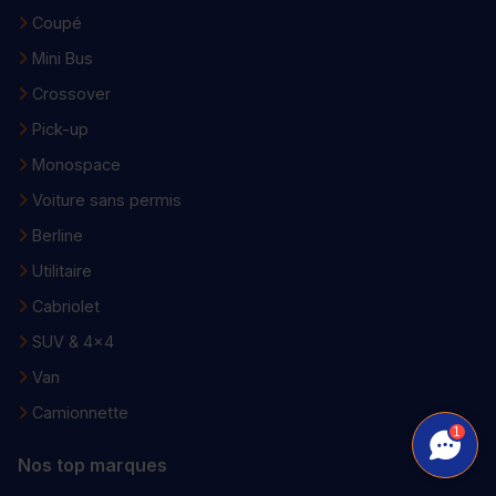
Coupé
Mini Bus
Crossover
Pick-up
Monospace
Voiture sans permis
Berline
Utilitaire
Cabriolet
SUV & 4x4
Van
Camionnette
1
Nos top marques