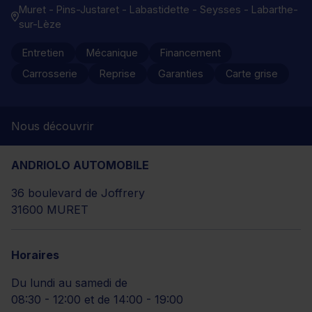
Muret - Pins-Justaret - Labastidette - Seysses - Labarthe-
sur-Lèze
Entretien
Mécanique
Financement
Carrosserie
Reprise
Garanties
Carte grise
Nous découvrir
ANDRIOLO AUTOMOBILE
36 boulevard de Joffrery
31600 MURET
Horaires
Du lundi au samedi de
08:30 - 12:00 et de 14:00 - 19:00