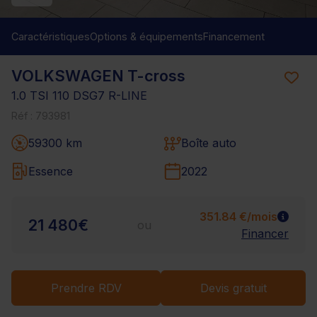
Caractéristiques
Options & équipements
Financement
VOLKSWAGEN T-cross
1.0 TSI 110 DSG7 R-LINE
Réf : 793981
59300 km
Boîte auto
Essence
2022
351.84 €/mois
21 480€
ou
Financer
Prendre RDV
Devis gratuit