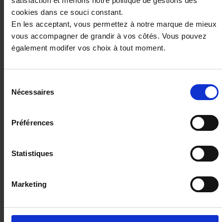
satisfaction et menons notre politique de gestions des
1.2 hybrid 145 style e-dcs6
cookies dans ce souci constant.
11423 km - 2025 - Essence - Boîte auto
En les acceptant, vous permettez à notre marque de mieux
vous accompagner de grandir à vos côtés. Vous pouvez
également modifer vos choix à tout moment.
19 980€
Sélection
ou à partir de
328.63 €/mois
Nécessaires
du
consentement
Préférences
Statistiques
Marketing