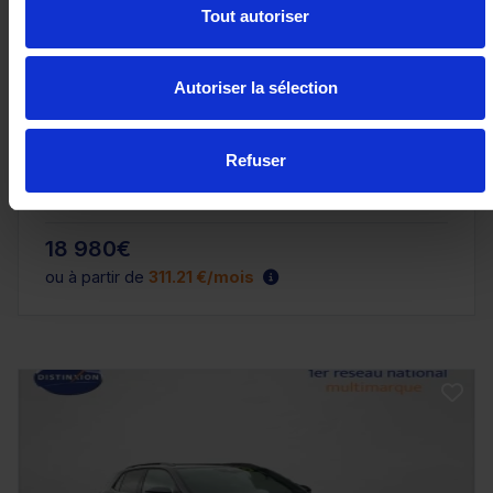
Tout autoriser
SEAT ARONA
Autoriser la sélection
1.0 TSI 115CH STYLE SPECIAL EDITION
12956 km - 2025 - Essence - Boîte manuelle
Refuser
18 980€
ou à partir de
311.21 €/mois