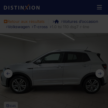
Distinxion
M
Retour aux résultats
Voitures d’occasion
Volkswagen
T-cross
1.0 tsi 110 dsg7 r-line
1
/45