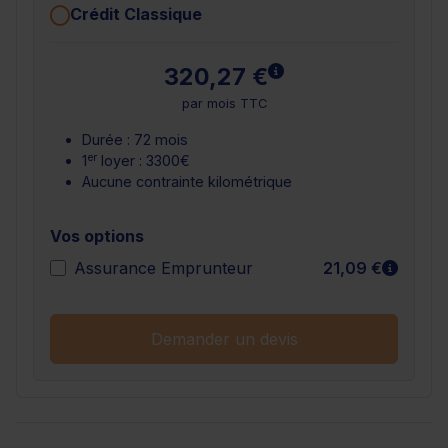
Crédit Classique
En savoir plus
320,27 €
par mois TTC
Durée : 72 mois
er
1
loyer : 3300€
Aucune contrainte kilométrique
Vos options
En sav
Assurance Emprunteur
21,09 €
Demander un devis