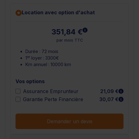
Location avec option d'achat
En savoir plus
351,84 €
par mois TTC
Durée : 72 mois
er
1
loyer : 3300€
Km annuel : 10000 km
Vos options
En sav
Assurance Emprunteur
21,09 €
En sav
Garantie Perte Financière
30,07 €
Demander un devis