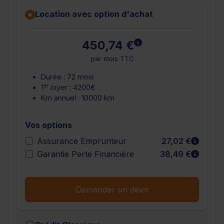
Location avec option d'achat
En savoir plus
450,74 €
par mois TTC
Durée : 72 mois
er
1
loyer : 4200€
Km annuel : 10000 km
Vos options
En sav
Assurance Emprunteur
27,02 €
En sav
Garantie Perte Financière
38,49 €
Demander un devis