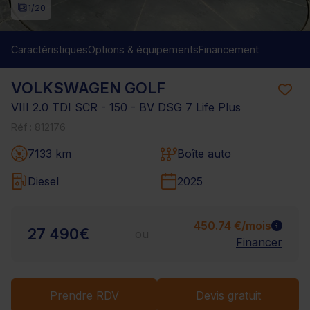
1
/20
Caractéristiques
Options & équipements
Financement
VOLKSWAGEN GOLF
VIII 2.0 TDI SCR - 150 - BV DSG 7 Life Plus
Réf : 812176
7133 km
Boîte auto
Diesel
2025
450.74 €/mois
27 490€
ou
Financer
Prendre RDV
Devis gratuit