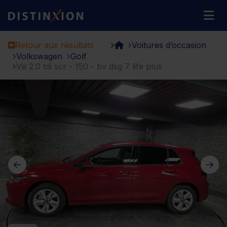
Distinxion
M
Retour aux résultats
Voitures d’occasion
Volkswagen
Golf
Viii 2.0 tdi scr - 150 - bv dsg 7 life plus