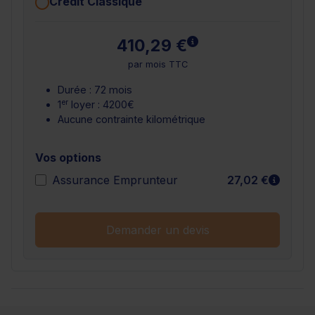
Crédit Classique
En savoir plus
410,29 €
par mois TTC
Durée : 72 mois
er
1
loyer : 4200€
Aucune contrainte kilométrique
Vos options
En sav
Assurance Emprunteur
27,02 €
Demander un devis