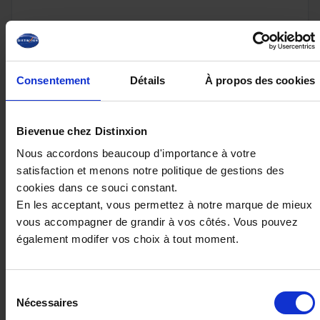
41 490€
ou à partir de
681.06 €/mois
Consentement
Détails
À propos des cookies
Bievenue chez Distinxion
Nous accordons beaucoup d'importance à votre
satisfaction et menons notre politique de gestions des
cookies dans ce souci constant.
En les acceptant, vous permettez à notre marque de mieux
vous accompagner de grandir à vos côtés. Vous pouvez
également modifer vos choix à tout moment.
Sélection
PEUGEOT 308
Nécessaires
du
1.6 PHEV 225 EAT8 GT